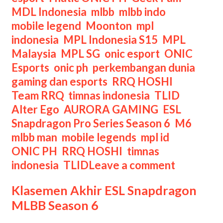
MDL Indonesia
,
mlbb
,
mlbb indo
,
mobile legend
,
Moonton
,
mpl
indonesia
,
MPL Indonesia S15
,
MPL
Malaysia
,
MPL SG
,
onic esport
,
ONIC
Esports
,
onic ph
,
perkembangan dunia
gaming dan esports
,
RRQ HOSHI
,
Tags
Team RRQ
,
timnas indonesia
,
TLID
Alter Ego
,
AURORA GAMING
,
ESL
Snapdragon Pro Series Season 6
,
M6
,
mlbb man
,
mobile legends
,
mpl id
,
ONIC PH
,
RRQ HOSHI
,
timnas
indonesia
,
TLID
Leave a comment
Klasemen Akhir ESL Snapdragon
MLBB Season 6