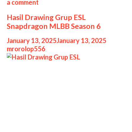
a comment
Hasil Drawing Grup ESL
Snapdragon MLBB Season 6
January 13, 2025
January 13, 2025
by
mrorolop556
Hasil Drawing Grup ESL ESL
Challenge Season musim keenam
memang sudah selesai. Enam tim pun
sudah terpilih untuk melaju ke
Challenge Finals dari babak ini.
Nantinya, mereka akan bertemu
dengan enam tim undangan untuk
memperebutkan gelar juara. Terbaru,