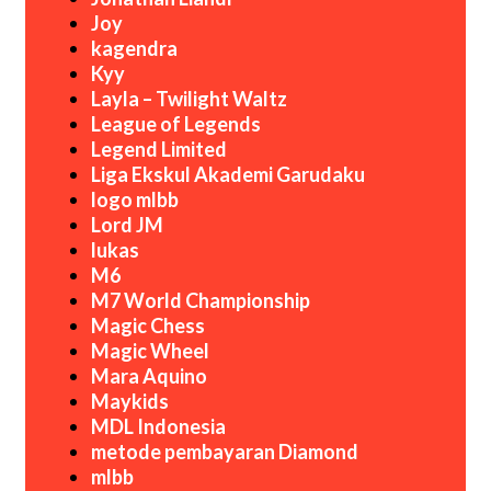
Joy
kagendra
Kyy
Layla – Twilight Waltz
League of Legends
Legend Limited
Liga Ekskul Akademi Garudaku
logo mlbb
Lord JM
lukas
M6
M7 World Championship
Magic Chess
Magic Wheel
Mara Aquino
Maykids
MDL Indonesia
metode pembayaran Diamond
mlbb