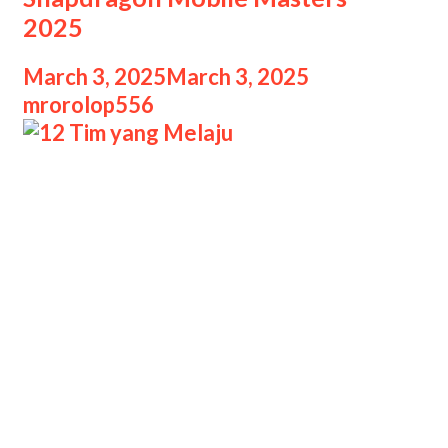
2025
March 3, 2025
March 3, 2025
by
mrorolop556
12 Tim yang Melaju Inilah 12 tim yang
berhasil melaju ke turnamen ESL
Snapdragon Pro Series (SPS) Mobile
Masters 2025. Adapun salah satunya
adalah RRQ Hoshi! ESL SPS Mobile
Masters memang menjadi turnamen
tingkat global yang mempertemukan
tim terbaik dari beberapa regional
dunia. Adapun regional yang di
maksud adalah EMEA (Eropa, Timur