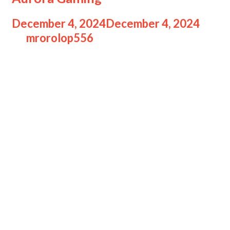
December 4, 2024
December 4, 2024
by
mrorolop556
Team Liquid ID Pulangkan Team
Liquid pulangkan Aurora Gaming di
ronde 4 Swiss Stage M6 World
Championship, dengan skor telak 2-0.
Terlepas statusnya sebagai tim
favorit asal Filipina, Aurora justru
mendapatkan 3 kekalahan selama
Swiss Stage, sehingga mereka pun
gugur. Ini menandai untuk pertama
kalinya tim Filipina tidak mengirimkan
full lineup ke fase knockout/playoff M