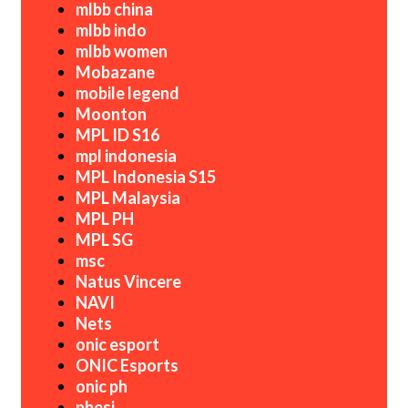
mlbb china
mlbb indo
mlbb women
Mobazane
mobile legend
Moonton
MPL ID S16
mpl indonesia
MPL Indonesia S15
MPL Malaysia
MPL PH
MPL SG
msc
Natus Vincere
NAVI
Nets
onic esport
ONIC Esports
onic ph
pbesi