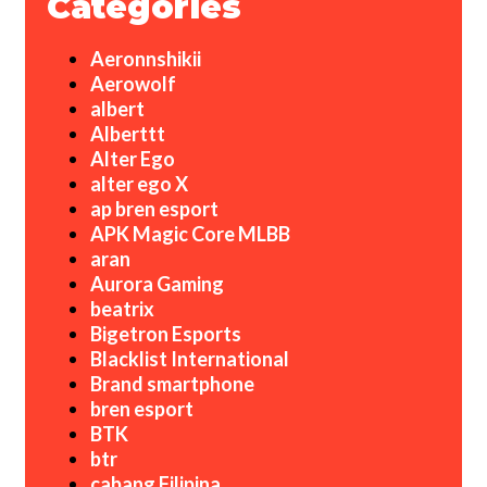
Categories
Aeronnshikii
Aerowolf
albert
Alberttt
Alter Ego
alter ego X
ap bren esport
APK Magic Core MLBB
aran
Aurora Gaming
beatrix
Bigetron Esports
Blacklist International
Brand smartphone
bren esport
BTK
btr
cabang Filipina