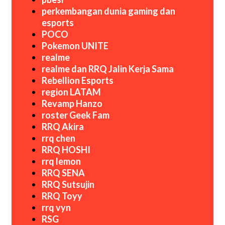
perkembangan dunia gaming dan
esports
POCO
Pokemon UNITE
realme
realme dan RRQ Jalin Kerja Sama
Rebellion Esports
region LATAM
Revamp Hanzo
roster Geek Fam
RRQ Akira
rrq chen
RRQ HOSHI
rrq lemon
RRQ SENA
RRQ Sutsujin
RRQ Toyy
rrq vyn
RSG