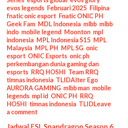
evos legends
,
Februari 2025
,
Filipina
,
fnatic onic esport
,
Fnatic ONIC PH
,
Geek Fam
,
MDL Indonesia
,
mlbb
,
mlbb
indo
,
mobile legend
,
Moonton
,
mpl
indonesia
,
MPL Indonesia S15
,
MPL
Malaysia
,
MPL PH
,
MPL SG
,
onic
esport
,
ONIC Esports
,
onic ph
,
perkembangan dunia gaming dan
esports
,
RRQ HOSHI
,
Team RRQ
,
Tags
timnas indonesia
,
TLID
Alter Ego
,
AURORA GAMING
,
mlbb man
,
mobile
legends
,
mpl id
,
ONIC PH
,
RRQ
HOSHI
,
timnas indonesia
,
TLID
Leave
a comment
Jadwal ESL Snapdragon Season 6