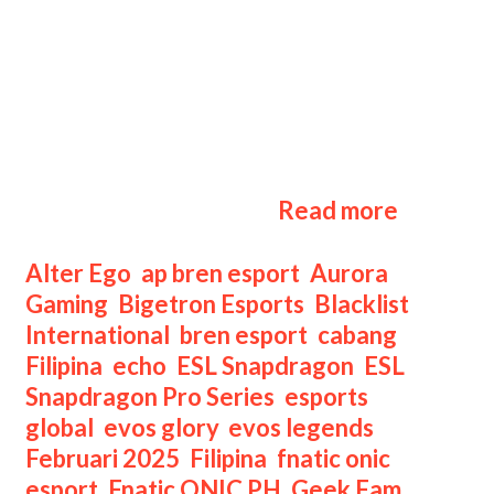
(MLBB) Challenge Finals bisa kamu
lihat di sini! ESL SPS APAC musim
keenam, memang sudah memasuki
tahap Challenge Finals. Nantinya,
akan ada 12 tim yang akan bertanding
untuk memperebutkan gelar juara se-
Jadwal
Asia Pasifik ini. Kamu …
Read more
ESL
Snapdra
Categories
Alter Ego
,
ap bren esport
,
Aurora
Season
Gaming
,
Bigetron Esports
,
Blacklist
6
International
,
bren esport
,
cabang
MLBB
Filipina
,
echo
,
ESL Snapdragon
,
ESL
Challen
Snapdragon Pro Series
,
esports
Finals
global
,
evos glory
,
evos legends
,
Februari 2025
,
Filipina
,
fnatic onic
esport
,
Fnatic ONIC PH
,
Geek Fam
,