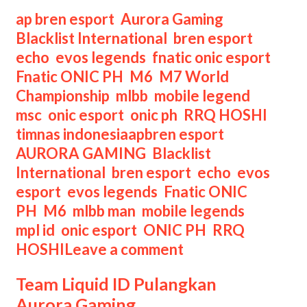
MLBB
Categories
ap bren esport
,
Aurora Gaming
,
World
Blacklist International
,
bren esport
,
Championship
echo
,
evos legends
,
fnatic onic esport
,
Setiap
Fnatic ONIC PH
,
M6
,
M7 World
Tahunnya
Championship
,
mlbb
,
mobile legend
,
msc
,
onic esport
,
onic ph
,
RRQ HOSHI
,
Tags
timnas indonesia
apbren esport
,
AURORA GAMING
,
Blacklist
International
,
bren esport
,
echo
,
evos
esport
,
evos legends
,
Fnatic ONIC
PH
,
M6
,
mlbb man
,
mobile legends
,
mpl id
,
onic esport
,
ONIC PH
,
RRQ
HOSHI
Leave a comment
Team Liquid ID Pulangkan
Aurora Gaming