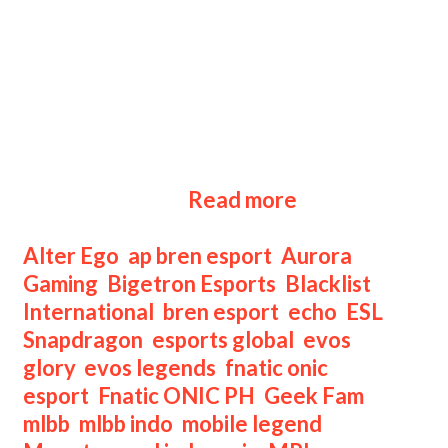
(Asia-Pacific) Challenge Season
MLBB (Mobile Legends: Bang Bang),
mulai dari tim peserta, jadwal, dan
cara nonton, bisa kamu lihat di sini.
Challenge Season ESL SPS S6
memang sebentar lagi akan segera
dimulai. Di sini, 16 tim dari berbagai
ESL
negara di Asia …
Read more
Snapdragon
MLBB
Categories
Alter Ego
,
ap bren esport
,
Aurora
Season
Gaming
,
Bigetron Esports
,
Blacklist
6
International
,
bren esport
,
echo
,
ESL
Challenge
Snapdragon
,
esports global
,
evos
Season
glory
,
evos legends
,
fnatic onic
esport
,
Fnatic ONIC PH
,
Geek Fam
,
mlbb
,
mlbb indo
,
mobile legend
,