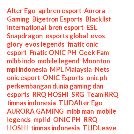
Akhir
ESL
Categories
Alter Ego
,
ap bren esport
,
Aurora
Snapdragon
Gaming
,
Bigetron Esports
,
Blacklist
MLBB
International
,
bren esport
,
ESL
Season
Snapdragon
,
esports global
,
evos
6
glory
,
evos legends
,
fnatic onic
esport
,
Fnatic ONIC PH
,
Geek Fam
,
mlbb indo
,
mobile legend
,
Moonton
,
mpl indonesia
,
MPL Malaysia
,
Nets
,
onic esport
,
ONIC Esports
,
onic ph
,
perkembangan dunia gaming dan
esports
,
RRQ HOSHI
,
SRG
,
Team RRQ
,
Tags
timnas indonesia
,
TLID
Alter Ego
,
AURORA GAMING
,
mlbb man
,
mobile
legends
,
mpl id
,
ONIC PH
,
RRQ
HOSHI
,
timnas indonesia
,
TLID
Leave