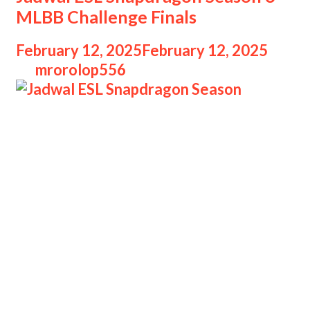
MLBB Challenge Finals
February 12, 2025
February 12, 2025
by
mrorolop556
Jadwal ESL Snapdragon Season
Jadwal ESL Snapdragon Pro Series
(SPS) Season 6 (S6) APAC (Asia
Pacific) Mobile Legends: Bang Bang
(MLBB) Challenge Finals bisa kamu
lihat di sini! ESL SPS APAC musim
keenam, memang sudah memasuki
tahap Challenge Finals. Nantinya,
akan ada 12 tim yang akan bertanding
untuk memperebutkan gelar juara se-