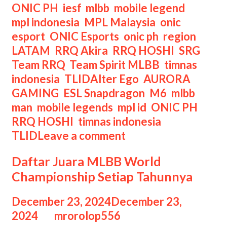
Tim
ONIC PH
,
iesf
,
mlbb
,
mobile legend
,
Peserta
mpl indonesia
,
MPL Malaysia
,
onic
esport
,
ONIC Esports
,
onic ph
,
region
LATAM
,
RRQ Akira
,
RRQ HOSHI
,
SRG
,
Team RRQ
,
Team Spirit MLBB
,
timnas
Tags
indonesia
,
TLID
Alter Ego
,
AURORA
GAMING
,
ESL Snapdragon
,
M6
,
mlbb
man
,
mobile legends
,
mpl id
,
ONIC PH
,
RRQ HOSHI
,
timnas indonesia
,
TLID
Leave a comment
Daftar Juara MLBB World
Championship Setiap Tahunnya
December 23, 2024
December 23,
2024
by
mrorolop556