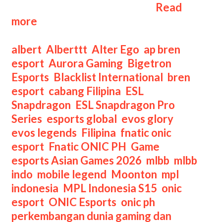
Tengah, dan Afrika), Latam …
Read
12
more
Tim
yang
Categories
albert
,
Alberttt
,
Alter Ego
,
ap bren
Melaju
esport
,
Aurora Gaming
,
Bigetron
ke
Esports
,
Blacklist International
,
bren
ESL
esport
,
cabang Filipina
,
ESL
Snapdragon
Snapdragon
,
ESL Snapdragon Pro
Mobile
Series
,
esports global
,
evos glory
,
Masters
evos legends
,
Filipina
,
fnatic onic
2025
esport
,
Fnatic ONIC PH
,
Game
esports Asian Games 2026
,
mlbb
,
mlbb
indo
,
mobile legend
,
Moonton
,
mpl
indonesia
,
MPL Indonesia S15
,
onic
esport
,
ONIC Esports
,
onic ph
,
perkembangan dunia gaming dan