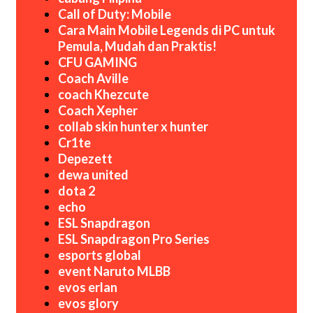
Call of Duty: Mobile
Cara Main Mobile Legends di PC untuk
Pemula, Mudah dan Praktis!
CFU GAMING
Coach Aville
coach Khezcute
Coach Xepher
collab skin hunter x hunter
Cr1te
Depezett
dewa united
dota 2
echo
ESL Snapdragon
ESL Snapdragon Pro Series
esports global
event Naruto MLBB
evos erlan
evos glory