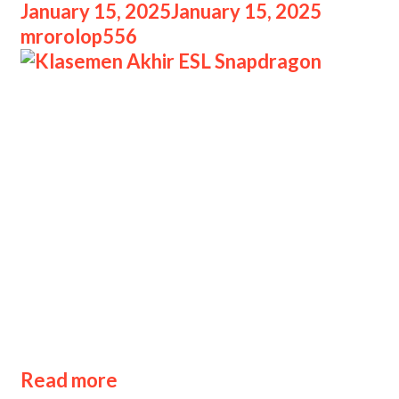
January 15, 2025
January 15, 2025
by
mrorolop556
Klasemen Akhir ESL Snapdragon
Klasemen akhir ESL Snapdragon Pro
Series (SPS) MLBB (Mobile Legends:
Bang Bang) Season 6 APAC (Asia
Pacific) Challenge Season bisa lihat di
sini. ESL SPS APAC Challenge Season
musim keenam memang sudah selesai
digelar. Dari 16 tim yang bertanding,
hanya enam saja yang bisa
mendapatkan kesempatan untuk
melaju ke Challenge Finals. Lalu, …
Klasemen
Read more