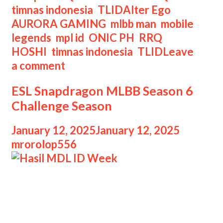
Tags
timnas indonesia
,
TLID
Alter Ego
,
AURORA GAMING
,
mlbb man
,
mobile
legends
,
mpl id
,
ONIC PH
,
RRQ
HOSHI
,
timnas indonesia
,
TLID
Leave
a comment
ESL Snapdragon MLBB Season 6
Challenge Season
January 12, 2025
January 12, 2025
by
mrorolop556
ESL Snapdragon MLBB Season
Informasi mengenai ESL Snapdragon
Pro Series (SPS) Season 6 (S6) APAC