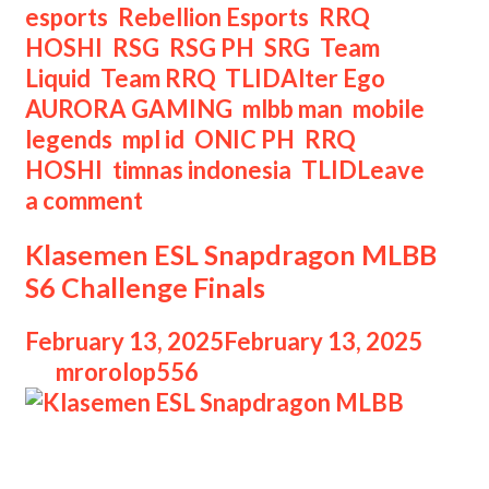
esports
,
Rebellion Esports
,
RRQ
HOSHI
,
RSG
,
RSG PH
,
SRG
,
Team
Tags
Liquid
,
Team RRQ
,
TLID
Alter Ego
,
AURORA GAMING
,
mlbb man
,
mobile
legends
,
mpl id
,
ONIC PH
,
RRQ
HOSHI
,
timnas indonesia
,
TLID
Leave
a comment
Klasemen ESL Snapdragon MLBB
S6 Challenge Finals
February 13, 2025
February 13, 2025
by
mrorolop556
Klasemen ESL Snapdragon MLBB
Klasemen ESL Snapdragon Pro Series