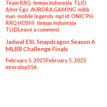
Tags
Team RRQ
,
timnas indonesia
,
TLID
Alter Ego
,
AURORA GAMING
,
mlbb
man
,
mobile legends
,
mpl id
,
ONIC PH
,
RRQ HOSHI
,
timnas indonesia
,
TLID
Leave a comment
Jadwal ESL Snapdragon Season 6
MLBB Challenge Finals
February 5, 2025
February 5, 2025
by
mrorolop556
Jadwal ESL Snapdragon Season
Jadwal ESL Snapdragon Pro Series
(SPS) Season 6 (S6) APAC (Asia
Pacific) Mobile Legends: Bang Bang