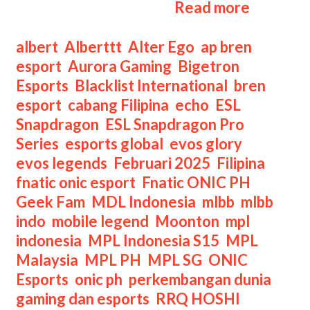
Jadwal
Asia Pasifik ini. Kamu …
Read more
ESL
Snapdra
Categories
albert
,
Alberttt
,
Alter Ego
,
ap bren
Season
esport
,
Aurora Gaming
,
Bigetron
6
Esports
,
Blacklist International
,
bren
MLBB
esport
,
cabang Filipina
,
echo
,
ESL
Challen
Snapdragon
,
ESL Snapdragon Pro
Finals
Series
,
esports global
,
evos glory
,
evos legends
,
Februari 2025
,
Filipina
,
fnatic onic esport
,
Fnatic ONIC PH
,
Geek Fam
,
MDL Indonesia
,
mlbb
,
mlbb
indo
,
mobile legend
,
Moonton
,
mpl
indonesia
,
MPL Indonesia S15
,
MPL
Malaysia
,
MPL PH
,
MPL SG
,
ONIC
Esports
,
onic ph
,
perkembangan dunia
gaming dan esports
,
RRQ HOSHI
,