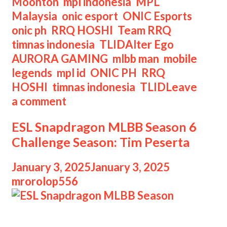
Moonton
,
mpl indonesia
,
MPL
Malaysia
,
onic esport
,
ONIC Esports
,
onic ph
,
RRQ HOSHI
,
Team RRQ
,
Tags
timnas indonesia
,
TLID
Alter Ego
,
AURORA GAMING
,
mlbb man
,
mobile
legends
,
mpl id
,
ONIC PH
,
RRQ
HOSHI
,
timnas indonesia
,
TLID
Leave
a comment
ESL Snapdragon MLBB Season 6
Challenge Season: Tim Peserta
January 3, 2025
January 3, 2025
by
mrorolop556
ESL Snapdragon MLBB Season