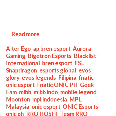
sudah ada hasil drawing grup ESL SPS
MLBB Challenge Finals musim
keenam. Kamu bisa lihat informasi
selengkapnya di sini! Daftar Peserta
Hasil
…
Read more
Drawing
Grup
Categories
Alter Ego
,
ap bren esport
,
Aurora
ESL
Gaming
,
Bigetron Esports
,
Blacklist
Snapdragon
International
,
bren esport
,
ESL
MLBB
Snapdragon
,
esports global
,
evos
Season
glory
,
evos legends
,
Filipina
,
fnatic
6
onic esport
,
Fnatic ONIC PH
,
Geek
Fam
,
mlbb
,
mlbb indo
,
mobile legend
,
Moonton
,
mpl indonesia
,
MPL
Malaysia
,
onic esport
,
ONIC Esports
,
onic ph
,
RRQ HOSHI
,
Team RRQ
,