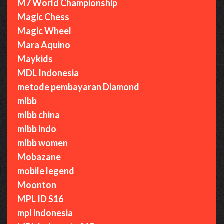
M7 World Championship
Magic Chess
Magic Wheel
Mara Aquino
Maykids
MDL Indonesia
metode pembayaran Diamond
mlbb
mlbb china
mlbb indo
mlbb women
Mobazane
mobile legend
Moonton
MPL ID S16
mpl indonesia