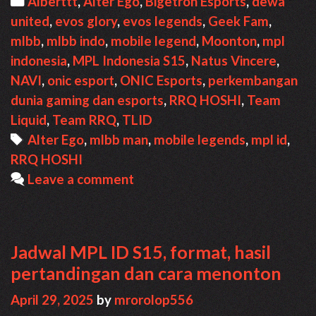
Categories
Alberttt
,
Alter Ego
,
Bigetron Esports
,
dewa
Hasil,
united
,
evos glory
,
evos legends
,
Geek Fam
,
Jadwal,
mlbb
,
mlbb indo
,
mobile legend
,
Moonton
,
mpl
Klasemen,
indonesia
,
MPL Indonesia S15
,
Natus Vincere
,
Format
NAVI
,
onic esport
,
ONIC Esports
,
perkembangan
dunia gaming dan esports
,
RRQ HOSHI
,
Team
Liquid
,
Team RRQ
,
TLID
Tags
Alter Ego
,
mlbb man
,
mobile legends
,
mpl id
,
RRQ HOSHI
Leave a comment
Jadwal MPL ID S15, format, hasil
pertandingan dan cara menonton
April 29, 2025
by
mrorolop556