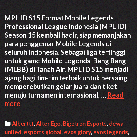
MPL ID S15 Format Mobile Legends
Professional League Indonesia (MPL ID)
Season 15 kembali hadir, siap memanjakan
para penggemar Mobile Legends di
seluruh Indonesia. Sebagai liga tertinggi
untuk game Mobile Legends: Bang Bang
(MLBB) di Tanah Air, MPL ID S15 menjadi
ajang bagi tim-tim terbaik untuk bersaing
memperebutkan gelar juara dan tiket
menuju turnamen internasional, …
Read
MPL
more
ID
S15:
Categories
Alberttt
,
Alter Ego
,
Bigetron Esports
,
dewa
Format,
united
,
esports global
,
evos glory
,
evos legends
,