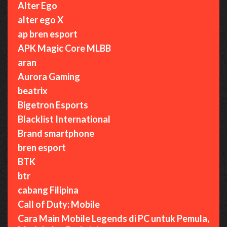
Alter Ego
alter ego X
ap bren esport
APK Magic Core MLBB
aran
Aurora Gaming
beatrix
Bigetron Esports
Blacklist International
Brand smartphone
bren esport
BTK
btr
cabang Filipina
Call of Duty: Mobile
Cara Main Mobile Legends di PC untuk Pemula,