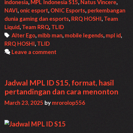
indonesia
,
MPL Indonesia S15
,
Natus Vincere
,
ID
NAVI
,
onic esport
,
ONIC Esports
,
perkembangan
S15
dunia gaming dan esports
,
RRQ HOSHI
,
Team
–
Liquid
,
Team RRQ
,
TLID
Week
Tags
Alter Ego
,
mlbb man
,
mobile legends
,
mpl id
,
3
RRQ HOSHI
,
TLID
Leave a comment
Jadwal MPL ID S15, format, hasil
pertandingan dan cara menonton
March 23, 2025
by
mrorolop556