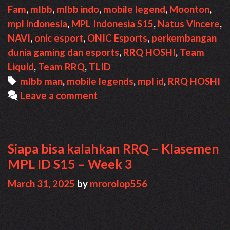
format,
Fam
,
mlbb
,
mlbb indo
,
mobile legend
,
Moonton
,
hasil
mpl indonesia
,
MPL Indonesia S15
,
Natus Vincere
,
pertandingan
NAVI
,
onic esport
,
ONIC Esports
,
perkembangan
dan
dunia gaming dan esports
,
RRQ HOSHI
,
Team
cara
Liquid
,
Team RRQ
,
TLID
menonton
Tags
mlbb man
,
mobile legends
,
mpl id
,
RRQ HOSHI
Leave a comment
Siapa bisa kalahkan RRQ – Klasemen
MPL ID S15 – Week 3
March 31, 2025
by
mrorolop556