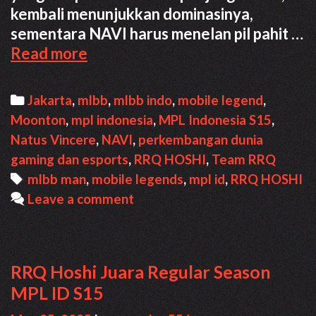
kembali menunjukkan dominasinya,
sementara NAVI harus menelan pil pahit …
Hasil
Read more
MPL
ID
Categories
Jakarta
,
mlbb
,
mlbb indo
,
mobile legend
,
15
Moonton
,
mpl indonesia
,
MPL Indonesia S15
,
–
Natus Vincere
,
NAVI
,
perkembangan dunia
RRQ
gaming dan esports
,
RRQ HOSHI
,
Team RRQ
Hancurkan
Tags
mlbb man
,
mobile legends
,
mpl id
,
RRQ HOSHI
NAVI
Leave a comment
RRQ Hoshi Juara Regular Season
MPL ID S15