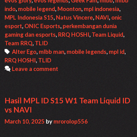
evos glory
,
evos legends
,
Geek Fam
,
mlbb
,
mlbb
Penonton
indo
,
mobile legend
,
Moonton
,
mpl indonesia
,
MPL
MPL Indonesia S15
,
Natus Vincere
,
NAVI
,
onic
ID
esport
,
ONIC Esports
,
perkembangan dunia
S15
gaming dan esports
,
RRQ HOSHI
,
Team Liquid
,
Team RRQ
,
TLID
Tags
Alter Ego
,
mlbb man
,
mobile legends
,
mpl id
,
RRQ HOSHI
,
TLID
Leave a comment
Hasil MPL ID S15 W1 Team Liquid ID
vs NAVI
March 10, 2025
by
mrorolop556