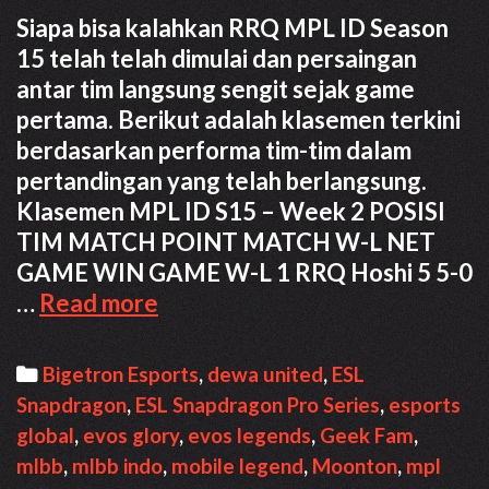
Siapa bisa kalahkan RRQ MPL ID Season
15 telah telah dimulai dan persaingan
antar tim langsung sengit sejak game
pertama. Berikut adalah klasemen terkini
berdasarkan performa tim-tim dalam
pertandingan yang telah berlangsung.
Klasemen MPL ID S15 – Week 2 POSISI
TIM MATCH POINT MATCH W-L NET
GAME WIN GAME W-L 1 RRQ Hoshi 5 5-0
Siapa
…
Read more
bisa
kalahkan
Categories
Bigetron Esports
,
dewa united
,
ESL
RRQ
Snapdragon
,
ESL Snapdragon Pro Series
,
esports
–
global
,
evos glory
,
evos legends
,
Geek Fam
,
Klasemen
mlbb
,
mlbb indo
,
mobile legend
,
Moonton
,
mpl
MPL