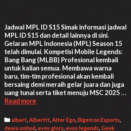
Jadwal MPL ID S15 Simak informasi jadwal
MPL ID S15 dan detail lainnya di sini.
Gelaran MPL Indonesia (MPL) Season 15
telah dimulai. Kompetisi Mobile Legends:
Bang Bang (MLBB) Profesional kembali
untuk kalian semua. Membawa warna
baru, tim-tim profesional akan kembali
bersaing demi meraih gelar juara dan juga
uang tunai serta tiket menuju MSC 2025 …
Jadwal
Read more
MPL
ID
Categories
albert
,
Alberttt
,
Alter Ego
,
Bigetron Esports
,
S15,
dewa united
,
evos glory
,
evos legends
,
Geek