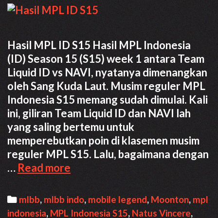
Hasil MPL ID S15 Hasil MPL Indonesia
(ID) Season 15 (S15) week 1 antara Team
Liquid ID vs NAVI, nyatanya dimenangkan
oleh Sang Kuda Laut. Musim reguler MPL
Indonesia S15 memang sudah dimulai. Kali
ini, giliran Team Liquid ID dan NAVI lah
yang saling bertemu untuk
memperebutkan poin di klasemen musim
reguler MPL S15. Lalu, bagaimana dengan
Hasil
…
Read more
MPL
ID
Categories
mlbb
,
mlbb indo
,
mobile legend
,
Moonton
,
mpl
S15
indonesia
,
MPL Indonesia S15
,
Natus Vincere
,