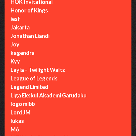
HOK Invitational
Honor of Kings
iesf
Jakarta
Jonathan Liandi
Joy
kagendra
Kyy
Layla – Twilight Waltz
League of Legends
Legend Limited
Liga Ekskul Akademi Garudaku
logo mlbb
Lord JM
lukas
M6