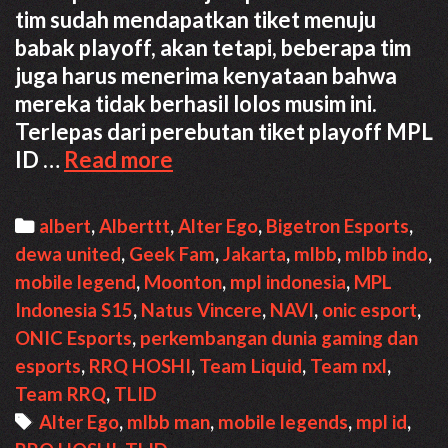
tim sudah mendapatkan tiket menuju
babak playoff, akan tetapi, beberapa tim
juga harus menerima kenyataan bahwa
mereka tidak berhasil lolos musim ini.
Terlepas dari perebutan tiket playoff MPL
RRQ
ID …
Read more
Hoshi
Juara
Categories
albert
,
Alberttt
,
Alter Ego
,
Bigetron Esports
,
Regular
dewa united
,
Geek Fam
,
Jakarta
,
mlbb
,
mlbb indo
,
Season
mobile legend
,
Moonton
,
mpl indonesia
,
MPL
MPL
Indonesia S15
,
Natus Vincere
,
NAVI
,
onic esport
,
ID
ONIC Esports
,
perkembangan dunia gaming dan
S15
esports
,
RRQ HOSHI
,
Team Liquid
,
Team nxl
,
Team RRQ
,
TLID
Tags
Alter Ego
,
mlbb man
,
mobile legends
,
mpl id
,