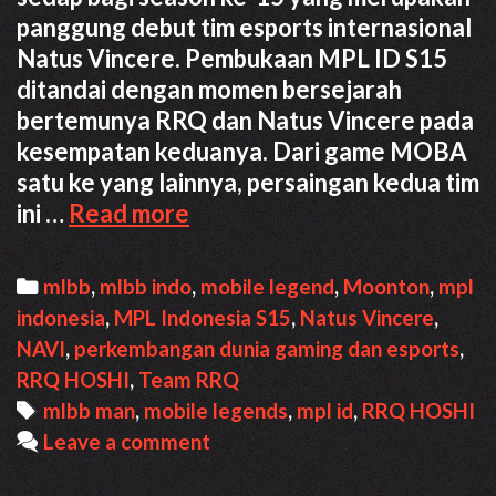
panggung debut tim esports internasional
Natus Vincere. Pembukaan MPL ID S15
ditandai dengan momen bersejarah
bertemunya RRQ dan Natus Vincere pada
kesempatan keduanya. Dari game MOBA
satu ke yang lainnya, persaingan kedua tim
Hasil
ini …
Read more
MPL
ID
Categories
mlbb
,
mlbb indo
,
mobile legend
,
Moonton
,
mpl
S15
indonesia
,
MPL Indonesia S15
,
Natus Vincere
,
W1
NAVI
,
perkembangan dunia gaming dan esports
,
RRQ
RRQ HOSHI
,
Team RRQ
Hoshi
Tags
mlbb man
,
mobile legends
,
mpl id
,
RRQ HOSHI
VS
Leave a comment
NAVI