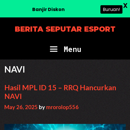
X
Banjir Diskon
Buruan!
Skip
BERITA SEPUTAR ESPORT
to
content
Menu
NAVI
Hasil MPL ID 15 – RRQ Hancurkan
NAVI
May 26, 2025
by
mrorolop556