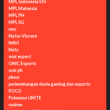
MPL Indonesia S15
MPL Malaysia
MPL PH
MPL SG
msc
Natus Vincere
NAVI
Nets
onic esport
ONIC Esports
onic ph
pbesi
perkembangan dunia gaming dan esports
POCO
Pokemon UNITE
realme