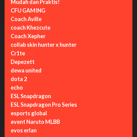
Mudah dan Praktis!
CFU GAMING
Coach Aville
coach Khezcute
Coach Xepher
collab skin hunter x hunter
Cr1te
Depezett
dewa united
dota 2
echo
ESL Snapdragon
ESL Snapdragon Pro Series
esports global
event Naruto MLBB
evos erlan