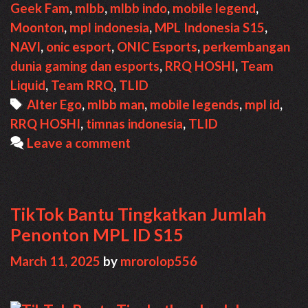
Jadwal,
Geek Fam
,
mlbb
,
mlbb indo
,
mobile legend
,
Hasil,
Moonton
,
mpl indonesia
,
MPL Indonesia S15
,
Klasemen
NAVI
,
onic esport
,
ONIC Esports
,
perkembangan
dunia gaming dan esports
,
RRQ HOSHI
,
Team
Liquid
,
Team RRQ
,
TLID
Tags
Alter Ego
,
mlbb man
,
mobile legends
,
mpl id
,
RRQ HOSHI
,
timnas indonesia
,
TLID
Leave a comment
TikTok Bantu Tingkatkan Jumlah
Penonton MPL ID S15
March 11, 2025
by
mrorolop556