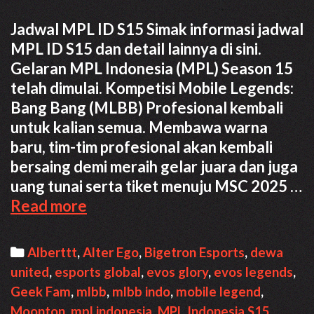
Jadwal MPL ID S15 Simak informasi jadwal
MPL ID S15 dan detail lainnya di sini.
Gelaran MPL Indonesia (MPL) Season 15
telah dimulai. Kompetisi Mobile Legends:
Bang Bang (MLBB) Profesional kembali
untuk kalian semua. Membawa warna
baru, tim-tim profesional akan kembali
bersaing demi meraih gelar juara dan juga
uang tunai serta tiket menuju MSC 2025 …
Jadwal
Read more
MPL
ID
Categories
Alberttt
,
Alter Ego
,
Bigetron Esports
,
dewa
S15,
united
,
esports global
,
evos glory
,
evos legends
,
format,
Geek Fam
,
mlbb
,
mlbb indo
,
mobile legend
,
hasil
Moonton
,
mpl indonesia
,
MPL Indonesia S15
,