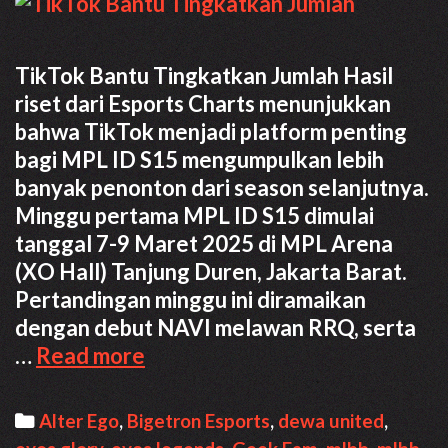
TikTok Bantu Tingkatkan Jumlah Hasil
riset dari Esports Charts menunjukkan
bahwa TikTok menjadi platform penting
bagi MPL ID S15 mengumpulkan lebih
banyak penonton dari season selanjutnya.
Minggu pertama MPL ID S15 dimulai
tanggal 7-9 Maret 2025 di MPL Arena
(XO Hall) Tanjung Duren, Jakarta Barat.
Pertandingan minggu ini diramaikan
dengan debut NAVI melawan RRQ, serta
TikTok
…
Read more
Bantu
Tingkatkan
Categories
Alter Ego
,
Bigetron Esports
,
dewa united
,
Jumlah