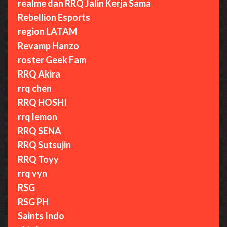
realme dan RRQ Jalin Kerja Sama
Rebellion Esports
region LATAM
Revamp Hanzo
roster Geek Fam
RRQ Akira
rrq chen
RRQ HOSHI
rrq lemon
RRQ SENA
RRQ Sutsujin
RRQ Toyy
rrq vyn
RSG
RSG PH
Saints Indo