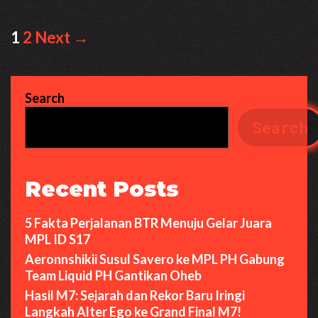
Post
1
2
Next →
navigation
Search
Search
Recent Posts
5 Fakta Perjalanan BTR Menuju Gelar Juara
MPL ID S17
Aeronnshikii Susul Savero ke MPL PH Gabung
Team Liquid PH Gantikan Oheb
Hasil M7: Sejarah dan Rekor Baru Iringi
Langkah Alter Ego ke Grand Final M7!