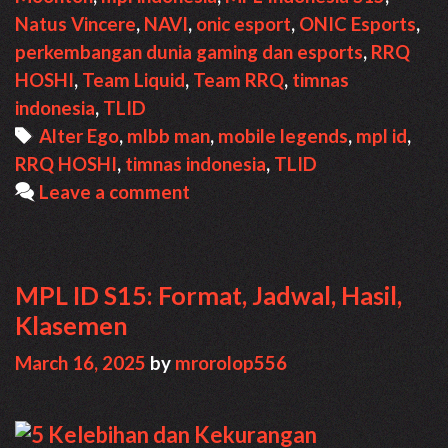
pertandingan
Natus Vincere
,
NAVI
,
onic esport
,
ONIC Esports
,
dan
perkembangan dunia gaming dan esports
,
RRQ
cara
HOSHI
,
Team Liquid
,
Team RRQ
,
timnas
menonton
indonesia
,
TLID
Tags
Alter Ego
,
mlbb man
,
mobile legends
,
mpl id
,
RRQ HOSHI
,
timnas indonesia
,
TLID
Leave a comment
MPL ID S15: Format, Jadwal, Hasil,
Klasemen
March 16, 2025
by
mrorolop556