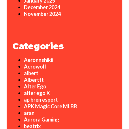
January 2025
December 2024
November 2024
Categories
Aeronnshikii
Aerowolf
albert
Alberttt
Alter Ego
alter ego X
ap bren esport
APK Magic Core MLBB
aran
Aurora Gaming
beatrix