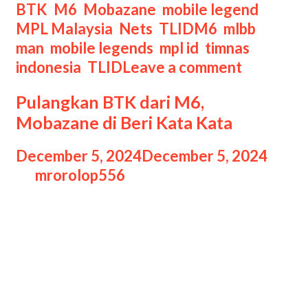
Indone
Categories
BTK
,
M6
,
Mobazane
,
mobile legend
,
Maju
Tags
MPL Malaysia
,
Nets
,
TLID
M6
,
mlbb
ke
man
,
mobile legends
,
mpl id
,
timnas
Babak
indonesia
,
TLID
Leave a comment
Knocko
Pulangkan BTK dari M6,
Mobazane di Beri Kata Kata
December 5, 2024
December 5, 2024
by
mrorolop556
Pulangkan BTK dari M6 Pulangkan
BTK dari M6, Mobazane di Beri Kata
Kata, Nets beri kata-kata begini ke
Mobazane usai Team Vamos berhasil
memulangkan BloodThirstyKings