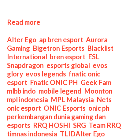
mendapatkan kesempatan untuk
melaju ke Challenge Finals. Lalu, …
Klasemen
Read more
Akhir
ESL
Categories
Alter Ego
,
ap bren esport
,
Aurora
Snapdragon
Gaming
,
Bigetron Esports
,
Blacklist
MLBB
International
,
bren esport
,
ESL
Season
Snapdragon
,
esports global
,
evos
6
glory
,
evos legends
,
fnatic onic
esport
,
Fnatic ONIC PH
,
Geek Fam
,
mlbb indo
,
mobile legend
,
Moonton
,
mpl indonesia
,
MPL Malaysia
,
Nets
,
onic esport
,
ONIC Esports
,
onic ph
,
perkembangan dunia gaming dan
esports
,
RRQ HOSHI
,
SRG
,
Team RRQ
,
Tags
timnas indonesia
,
TLID
Alter Ego
,