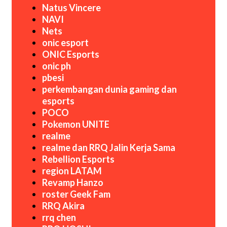
Natus Vincere
NAVI
Nets
onic esport
ONIC Esports
onic ph
pbesi
perkembangan dunia gaming dan
esports
POCO
Pokemon UNITE
realme
realme dan RRQ Jalin Kerja Sama
Rebellion Esports
region LATAM
Revamp Hanzo
roster Geek Fam
RRQ Akira
rrq chen