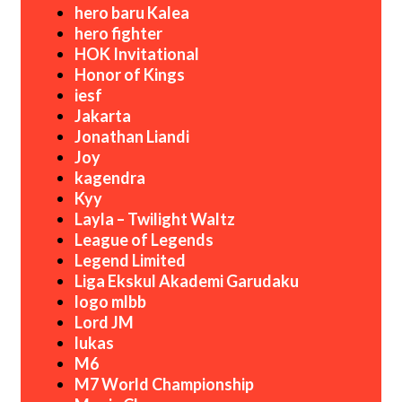
hero baru Kalea
hero fighter
HOK Invitational
Honor of Kings
iesf
Jakarta
Jonathan Liandi
Joy
kagendra
Kyy
Layla – Twilight Waltz
League of Legends
Legend Limited
Liga Ekskul Akademi Garudaku
logo mlbb
Lord JM
lukas
M6
M7 World Championship