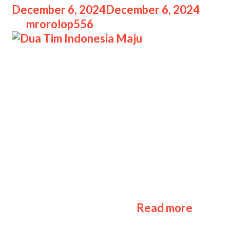
December 6, 2024
December 6, 2024
by
mrorolop556
Dua Tim Indonesia Maju Dua Tim
Indonesia Maju ke Babak Knockout
Hasil Swiss Stage M6 day 7 menandai
berakhirnya fase paling berdarah
dalam turnamen M6 World
Championship sejauh ini. Di round 5 ini,
3 tim memastikan diri merebut slot
terakhir ke babak knockout M6,
sementara 5 tim lainnya harus
meninggalkan Kuala Lumpur. Hasil
Dua
lengkap pertandingan …
Read more
Tim