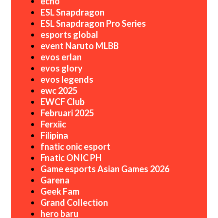
echo
ESL Snapdragon
ESL Snapdragon Pro Series
esports global
event Naruto MLBB
evos erlan
evos glory
evos legends
ewc 2025
EWCF Club
Februari 2025
Ferxiic
Filipina
fnatic onic esport
Fnatic ONIC PH
Game esports Asian Games 2026
Garena
Geek Fam
Grand Collection
hero baru