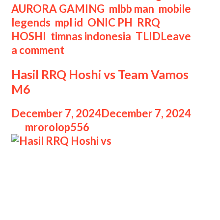
AURORA GAMING
,
mlbb man
,
mobile
legends
,
mpl id
,
ONIC PH
,
RRQ
HOSHI
,
timnas indonesia
,
TLID
Leave
a comment
Hasil RRQ Hoshi vs Team Vamos
M6
December 7, 2024
December 7, 2024
by
mrorolop556
Hasil RRQ Hoshi vs Hasil RRQ Hoshi
vs Team Vamos Knockout Stage M6,
di mana Sang Raja berhasil
menurunkan Chibii dkk ke Lower