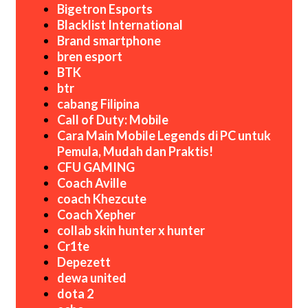
Bigetron Esports
Blacklist International
Brand smartphone
bren esport
BTK
btr
cabang Filipina
Call of Duty: Mobile
Cara Main Mobile Legends di PC untuk
Pemula, Mudah dan Praktis!
CFU GAMING
Coach Aville
coach Khezcute
Coach Xepher
collab skin hunter x hunter
Cr1te
Depezett
dewa united
dota 2