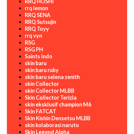
RRQ HOSHI
rrq lemon
RRQ SENA
RRQ Sutsujin
RRQ Toyy
rrq vyn
RSG
RSG PH
Saints Indo
skin baru
skin baru ruby
skin baru selena zenith
skin Collector
skin Collector MLBB
Skin Collector Terizla
skin eksklusif champion M6
Skin FATCAT
Skin Kishin Densetsu MLBB
skin kolaborasi naruto
Skin Legend Alpha