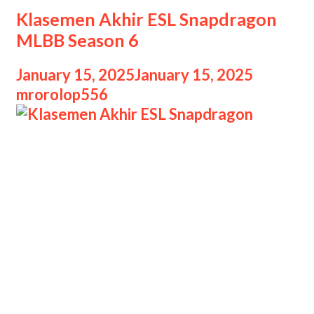
Klasemen Akhir ESL Snapdragon
MLBB Season 6
January 15, 2025
January 15, 2025
by
mrorolop556
Klasemen Akhir ESL Snapdragon
Klasemen akhir ESL Snapdragon Pro
Series (SPS) MLBB (Mobile Legends:
Bang Bang) Season 6 APAC (Asia
Pacific) Challenge Season bisa lihat di
sini. ESL SPS APAC Challenge Season
musim keenam memang sudah selesai
digelar. Dari 16 tim yang bertanding,
hanya enam saja yang bisa