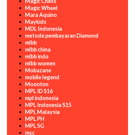
Magic Chess
Magic Wheel
Mara Aquino
Maykids
MDL Indonesia
metode pembayaran Diamond
mlbb
mlbb china
mlbb indo
mlbb women
Mobazane
mobile legend
Moonton
MPL ID S16
mpl indonesia
MPL Indonesia S15
MPL Malaysia
MPL PH
MPL SG
msc