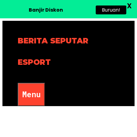
X
Banjir Diskon
Buruan!
Skip
to
BERITA SEPUTAR
content
ESPORT
Menu
Nets