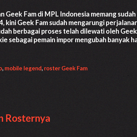
nan Geek Fam di MPL Indonesia memang sudah
4, kini Geek Fam sudah mengarungi perjalana
udah berbagai proses telah dilewati oleh Gee
ie sebagai pemain impor mengubah banyak ha
Pengaruh
Baloyskie
di
o
,
mobile legend
,
roster Geek Fam
Geek
Fam
pada
MPL
ID
n Rosternya
S15