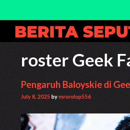
Skip
BERITA SEP
to
content
roster Geek 
Pengaruh Baloyskie di Ge
July 8, 2025
by
mrorolop556