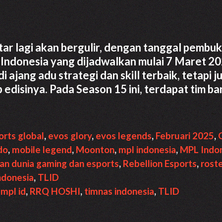
ar lagi akan bergulir, dengan tanggal pembu
Indonesia yang dijadwalkan mulai 7 Maret 20
 ajang adu strategi dan skill terbaik, tetapi j
edisinya. Pada Season 15 ini, terdapat tim ba
orts global
,
evos glory
,
evos legends
,
Februari 2025
,
do
,
mobile legend
,
Moonton
,
mpl indonesia
,
MPL Indo
n dunia gaming dan esports
,
Rebellion Esports
,
rost
ndonesia
,
TLID
,
mpl id
,
RRQ HOSHI
,
timnas indonesia
,
TLID