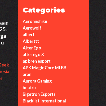
Categories
Aeronnshikii
kaan
Aerowolf
25.
albert
uga
Alberttt
ru
Alter Ego
alter ego X
ap bren esport
Geek
APK Magic Core MLBB
nesia
aran
er
Aurora Gaming
beatrix
Bigetron Esports
Blacklist International