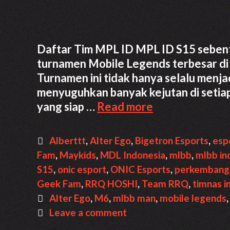
Daftar Tim MPL ID MPL ID S15 sebent
turnamen Mobile Legends terbesar di 
Turnamen ini tidak hanya selalu menjadi
menyuguhkan banyak kejutan di setiap 
Daftar
yang siap …
Read more
Tim
MPL
Categories
Alberttt
,
Alter Ego
,
Bigetron Esports
,
esp
ID
Fam
,
Maykids
,
MDL Indonesia
,
mlbb
,
mlbb in
S15
S15
,
onic esport
,
ONIC Esports
,
perkembanga
dan
Geek Fam
,
RRQ HOSHI
,
Team RRQ
,
timnas i
Rosternya
Tags
Alter Ego
,
M6
,
mlbb man
,
mobile legends
Leave a comment