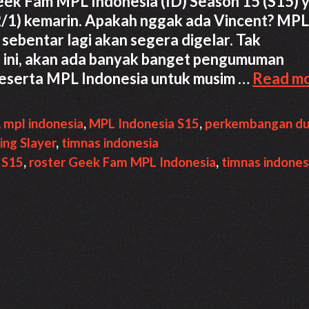
eek Fam MPL Indonesia (ID) Season 15 (S15) 
/1) kemarin. Apakah nggak ada Vincent? MPL
sebentar lagi akan segera digelar. Tak
 ini, akan ada banyak banget pengumuman
peserta MPL Indonesia untuk musim …
Read m
,
mpl indonesia
,
MPL Indonesia S15
,
perkembangan du
ing Slayer
,
timnas indonesia
 S15
,
roster Geek Fam MPL Indonesia
,
timnas indones