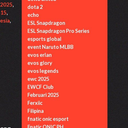
 2025
,
dota 2
S15
,
echo
esia
,
ESL Snapdragon
ESL Snapdragon Pro Series
esports global
event Naruto MLBB
evos erlan
evos glory
evos legends
ewc 2025
EWCF Club
Februari 2025
Ferxiic
Filipina
fnatic onic esport
Fnatic ONIC PH