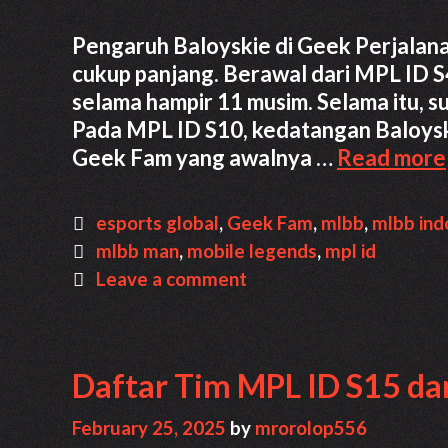
Pengaruh Baloyskie di Geek Perjala
cukup panjang. Berawal dari MPL ID S
selama hampir 11 musim. Selama itu, s
Pada MPL ID S10, kedatangan Baloysk
Geek Fam yang awalnya …
Read more
Categories
esports global
,
Geek Fam
,
mlbb
,
mlbb ind
Tags
mlbb man
,
mobile legends
,
mpl id
Leave a comment
Daftar Tim MPL ID S15 da
February 25, 2025
by
mrorolop556