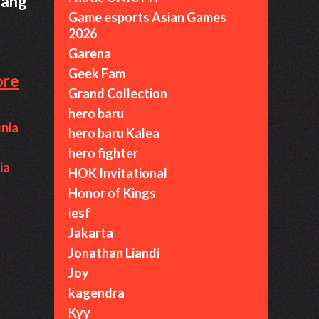
yang
Game esports Asian Games
2026
Garena
Geek Fam
Roster
ore
Grand Collection
Geek
hero baru
Fam
nia
hero baru Kalea
MPL
hero fighter
ID
ia
HOK Invitational
S15
Honor of Kings
Sudah
iesf
Diumumkan
Jakarta
Jonathan Liandi
Joy
kagendra
Kyy