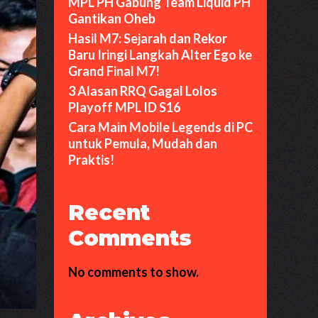
MPL PH Gabung Team Liquid PH
Gantikan Oheb
Hasil M7: Sejarah dan Rekor
Baru Iringi Langkah Alter Ego ke
Grand Final M7!
3 Alasan RRQ Gagal Lolos
Playoff MPL ID S16
Cara Main Mobile Legends di PC
untuk Pemula, Mudah dan
Praktis!
Recent
Comments
No comments to show.