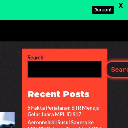
X
Buruan!
Search
Sear
Recent Posts
5 Fakta Perjalanan BTR Menuju
Gelar Juara MPL ID S17
Aeronnshikii Susul Savero ke