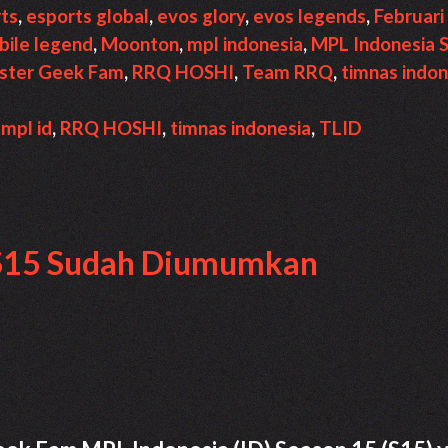
rts
,
esports global
,
evos glory
,
evos legends
,
Februari
ile legend
,
Moonton
,
mpl indonesia
,
MPL Indonesia 
oster Geek Fam
,
RRQ HOSHI
,
Team RRQ
,
timnas indon
,
mpl id
,
RRQ HOSHI
,
timnas indonesia
,
TLID
 S15 Sudah Diumumkan