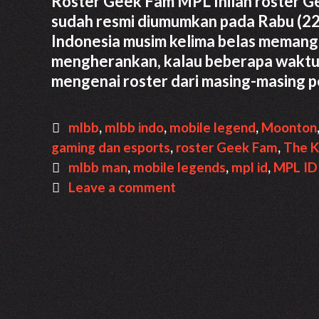
Roster Geek Fam MPL Inilah roster G
sudah resmi diumumkan pada Rabu (22
Indonesia musim kelima belas memang 
mengherankan, kalau beberapa waktu
mengenai roster dari masing-masing 
Categories
mlbb
,
mlbb indo
,
mobile legend
,
Moonton
gaming dan esports
,
roster Geek Fam
,
The K
Tags
mlbb man
,
mobile legends
,
mpl id
,
MPL ID
Leave a comment