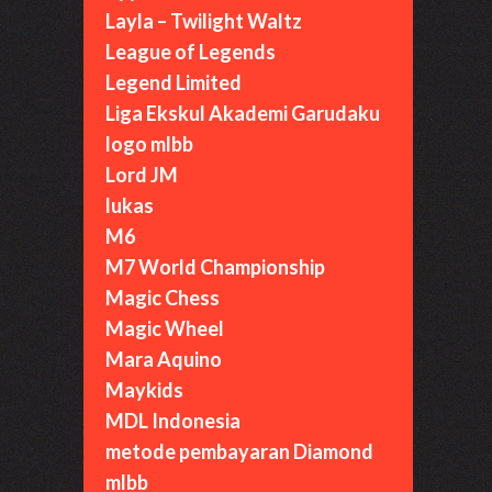
Layla – Twilight Waltz
League of Legends
Legend Limited
Liga Ekskul Akademi Garudaku
logo mlbb
Lord JM
lukas
M6
M7 World Championship
Magic Chess
Magic Wheel
Mara Aquino
Maykids
MDL Indonesia
metode pembayaran Diamond
mlbb