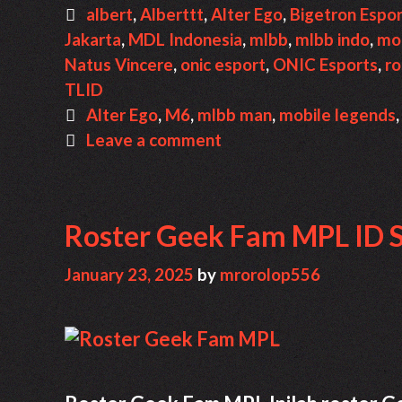
Menarik
Categories
albert
,
Alberttt
,
Alter Ego
,
Bigetron Espo
MPL
Jakarta
,
MDL Indonesia
,
mlbb
,
mlbb indo
,
mob
Season
Natus Vincere
,
onic esport
,
ONIC Esports
,
r
15
TLID
Tags
Alter Ego
,
M6
,
mlbb man
,
mobile legends
Leave a comment
Roster Geek Fam MPL ID
January 23, 2025
by
mrorolop556