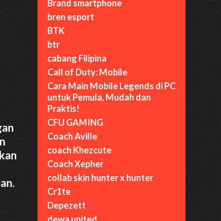
Brand smartphone
bren esport
BTK
btr
cabang Filipina
Call of Duty: Mobile
Cara Main Mobile Legends di PC
untuk Pemula, Mudah dan
Praktis!
CFU GAMING
gan
Coach Aville
an
coach Khezcute
ikan
Coach Xepher
collab skin hunter x hunter
an.
Cr1te
Depezett
dewa united