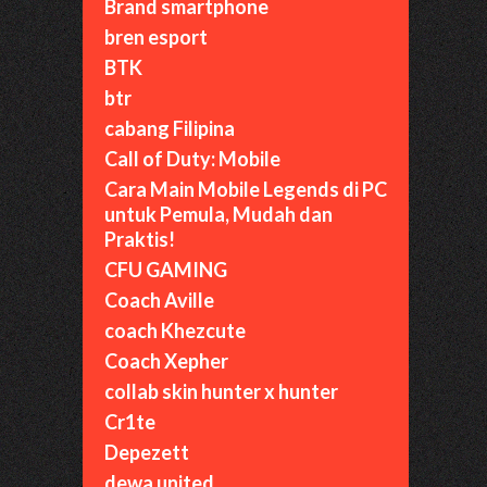
Brand smartphone
bren esport
BTK
btr
cabang Filipina
Call of Duty: Mobile
Cara Main Mobile Legends di PC
untuk Pemula, Mudah dan
Praktis!
CFU GAMING
Coach Aville
coach Khezcute
Coach Xepher
collab skin hunter x hunter
Cr1te
Depezett
dewa united