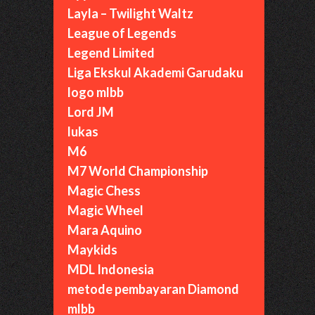
Layla – Twilight Waltz
League of Legends
Legend Limited
Liga Ekskul Akademi Garudaku
logo mlbb
Lord JM
lukas
M6
M7 World Championship
Magic Chess
Magic Wheel
Mara Aquino
Maykids
MDL Indonesia
metode pembayaran Diamond
mlbb