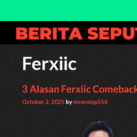
Skip
BERITA SEP
to
content
Ferxiic
3 Alasan Ferxiic Comebac
October 2, 2025
by
mrorolop556