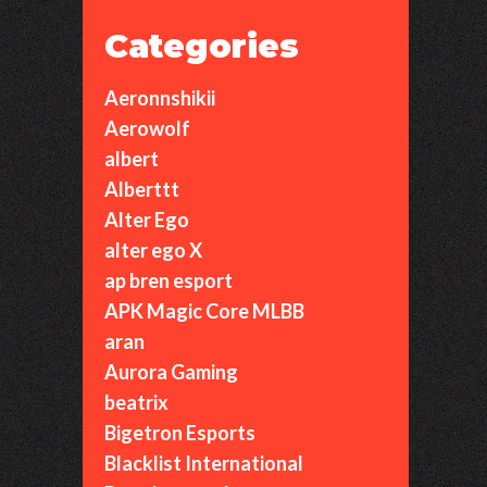
Categories
Aeronnshikii
Aerowolf
albert
Alberttt
Alter Ego
alter ego X
ap bren esport
APK Magic Core MLBB
aran
Aurora Gaming
beatrix
Bigetron Esports
Blacklist International