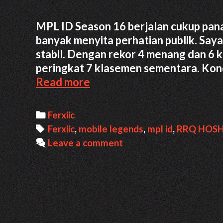
MPL ID Season 16 berjalan cukup pana
banyak menyita perhatian publik. Saya
stabil. Dengan rekor 4 menang dan 6 
peringkat 7 klasemen sementara. Kond
3
Read more
Alasan
Ferxiic
Categories
Ferxiic
Comeback
Tags
Ferxiic
,
mobile legends
,
mpl id
,
RRQ HOSH
RRQ
Leave a comment
Bisa
Jadi
Faktor
Pembeda