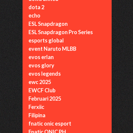
dota 2
echo
ESL Snapdragon
ESL Snapdragon Pro Series
esports global
event Naruto MLBB
evos erlan
evos glory
evos legends
ewc 2025
EWCF Club
Februari 2025
Ferxiic
Filipina
fnatic onic esport
Fnatic ONIC PH