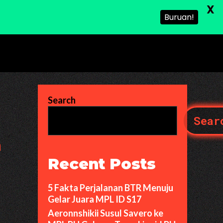
X
Buruan!
Search
Sear
a
Recent Posts
5 Fakta Perjalanan BTR Menuju
Gelar Juara MPL ID S17
Aeronnshikii Susul Savero ke