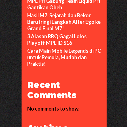
MPL PH Gabung Team Liquid PH
Gantikan Oheb
Hasil M7: Sejarah dan Rekor
Baru Iringi Langkah Alter Ego ke
Grand Final M7!
3 Alasan RRQ Gagal Lolos
Playoff MPL ID S16
Cara Main Mobile Legends di PC
untuk Pemula, Mudah dan
Praktis!
Recent
Comments
No comments to show.