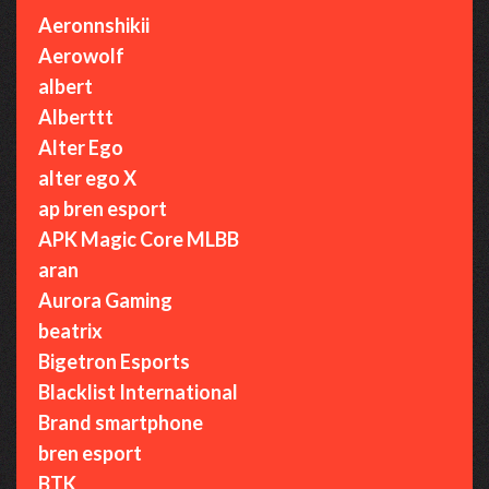
Aeronnshikii
Aerowolf
albert
Alberttt
Alter Ego
alter ego X
ap bren esport
APK Magic Core MLBB
aran
Aurora Gaming
beatrix
Bigetron Esports
Blacklist International
Brand smartphone
bren esport
BTK