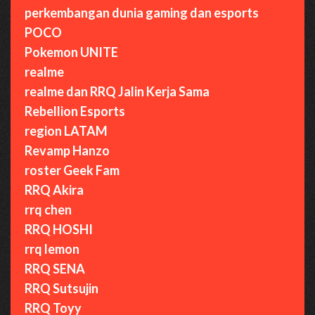
perkembangan dunia gaming dan esports
POCO
Pokemon UNITE
realme
realme dan RRQ Jalin Kerja Sama
Rebellion Esports
region LATAM
Revamp Hanzo
roster Geek Fam
RRQ Akira
rrq chen
RRQ HOSHI
rrq lemon
RRQ SENA
RRQ Sutsujin
RRQ Toyy