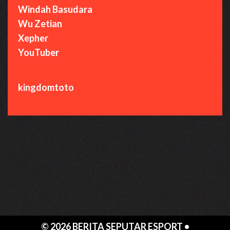
Windah Basudara
Wu Zetian
Xepher
YouTuber
kingdomtoto
© 2026 BERITA SEPUTAR ESPORT
•