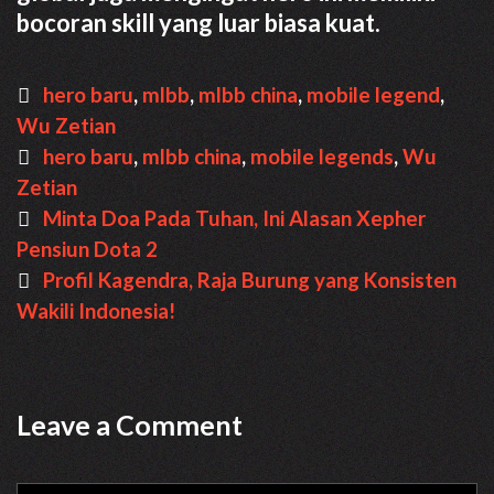
bocoran skill yang luar biasa kuat.
Categories
hero baru
,
mlbb
,
mlbb china
,
mobile legend
,
Wu Zetian
Tags
hero baru
,
mlbb china
,
mobile legends
,
Wu
Zetian
Post
Minta Doa Pada Tuhan, Ini Alasan Xepher
navigation
Pensiun Dota 2
Profil Kagendra, Raja Burung yang Konsisten
Wakili Indonesia!
Leave a Comment