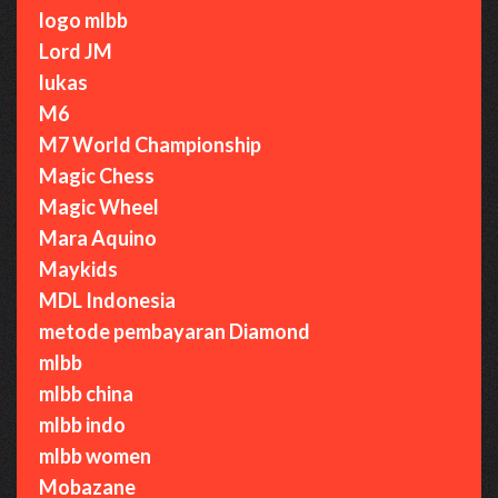
logo mlbb
Lord JM
lukas
M6
M7 World Championship
Magic Chess
Magic Wheel
Mara Aquino
Maykids
MDL Indonesia
metode pembayaran Diamond
mlbb
mlbb china
mlbb indo
mlbb women
Mobazane