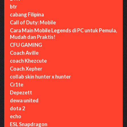
btr
cabang Filipina
Call of Duty: Mobile
Cara Main Mobile Legends di PC untuk Pemula,
Mudah dan Praktis!
CFU GAMING
Coach Aville
coach Khezcute
Coach Xepher
collab skin hunter x hunter
Cr1te
Depezett
dewa united
dota 2
echo
ESL Snapdragon