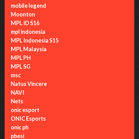
mobile legend
Moonton
MPL ID S16
mpl indonesia
MPL Indonesia S15
MPL Malaysia
MPL PH
MPL SG
msc
Natus Vincere
NAVI
Nets
onic esport
ONIC Esports
onic ph
pbesi