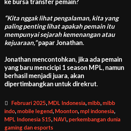
ke bursa transfer pemain?
“Kita nggak lihat pengalaman, kita yang
paling penting lihat apakah pemain itu
mempunyai sejarah kemenangan atau
kejuaraan,”
papar Jonathan.
Jonathan mencontohkan, jika ada pemain
yang baru mencicipi 1 season MPL, namun
berhasil menjadi juara, akan
dipertimbangkan untuk direkrut.
Categories
Februari 2025
,
MDL Indonesia
,
mlbb
,
mlbb
indo
,
mobile legend
,
Moonton
,
mpl indonesia
,
MPL Indonesia S15
,
NAVI
,
perkembangan dunia
gaming dan esports