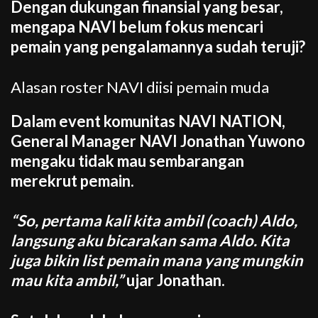
Dengan dukungan finansial yang besar,
mengapa NAVI belum fokus mencari
pemain yang pengalamannya sudah teruji?
Alasan roster NAVI diisi pemain muda
Dalam event komunitas NAVI NATION,
General Manager NAVI Jonathan Yuwono
mengaku tidak mau sembarangan
merekrut pemain.
“So, pertama kali kita ambil (coach) Aldo,
langsung aku bicarakan sama Aldo. Kita
juga bikin list pemain mana yang mungkin
mau kita ambil,”
ujar Jonathan.