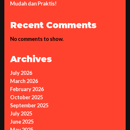
Mudah dan Praktis!
Recent Comments
No comments to show.
Archives
July 2026
March 2026
February 2026
October 2025
September 2025
July 2025
June 2025
May 2025