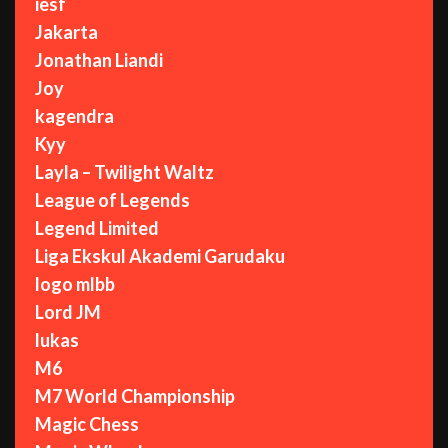
iesf
Jakarta
Jonathan Liandi
Joy
kagendra
Kyy
Layla – Twilight Waltz
League of Legends
Legend Limited
Liga Ekskul Akademi Garudaku
logo mlbb
Lord JM
lukas
M6
M7 World Championship
Magic Chess