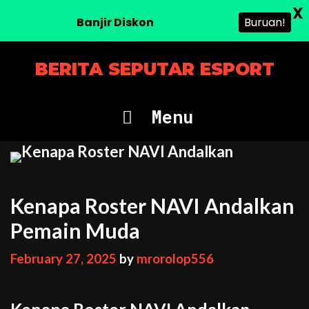
X
Banjir Diskon
Buruan!
Skip
BERITA SEPUTAR ESPORT
to
content
Menu
Kenapa Roster NAVI Andalkan
Pemain Muda
February 27, 2025
by
mrorolop556