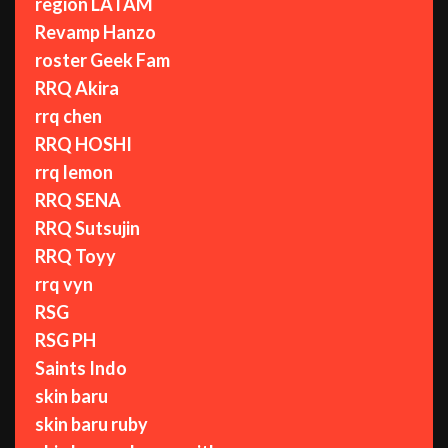
region LATAM
Revamp Hanzo
roster Geek Fam
RRQ Akira
rrq chen
RRQ HOSHI
rrq lemon
RRQ SENA
RRQ Sutsujin
RRQ Toyy
rrq vyn
RSG
RSG PH
Saints Indo
skin baru
skin baru ruby