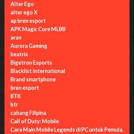
Alter Ego
alter ego X
ap bren esport
APK Magic Core MLBB
aran
Aurora Gaming
beatrix
Bigetron Esports
Blacklist International
Brand smartphone
bren esport
BTK
btr
cabang Filipina
Call of Duty: Mobile
Cara Main Mobile Legends di PC untuk Pemula,