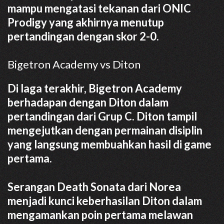
mampu mengatasi tekanan dari ONIC
Prodigy yang akhirnya menutup
pertandingan dengan skor 2-0.
Bigetron Academy vs Diton
Di laga terakhir, Bigetron Academy
berhadapan dengan Diton dalam
pertandingan dari Grup C. Diton tampil
mengejutkan dengan permainan disiplin
yang langsung membuahkan hasil di game
pertama.
Serangan Death Sonata dari Norea
menjadi kunci keberhasilan Diton dalam
mengamankan poin pertama melawan