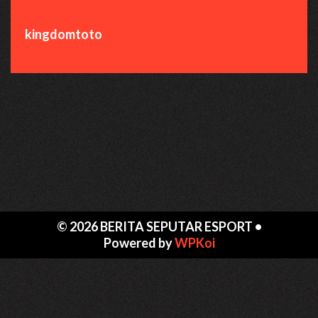
kingdomtoto
© 2026 BERITA SEPUTAR ESPORT
•
Powered by
WPKoi