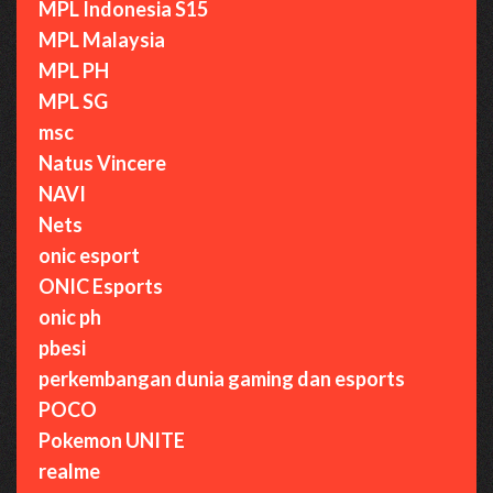
MPL Indonesia S15
MPL Malaysia
MPL PH
MPL SG
msc
Natus Vincere
NAVI
Nets
onic esport
ONIC Esports
onic ph
pbesi
perkembangan dunia gaming dan esports
POCO
Pokemon UNITE
realme