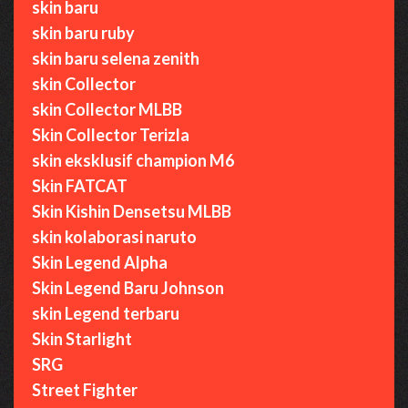
skin baru
skin baru ruby
skin baru selena zenith
skin Collector
skin Collector MLBB
Skin Collector Terizla
skin eksklusif champion M6
Skin FATCAT
Skin Kishin Densetsu MLBB
skin kolaborasi naruto
Skin Legend Alpha
Skin Legend Baru Johnson
skin Legend terbaru
Skin Starlight
SRG
Street Fighter