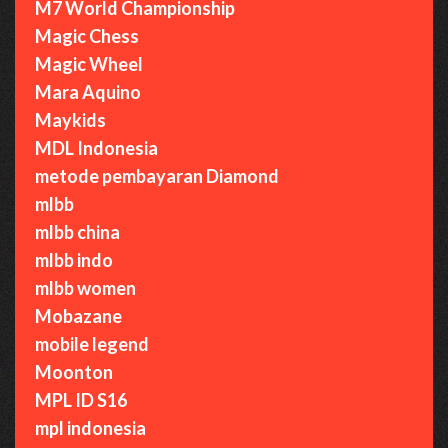
M7 World Championship
Magic Chess
Magic Wheel
Mara Aquino
Maykids
MDL Indonesia
metode pembayaran Diamond
mlbb
mlbb china
mlbb indo
mlbb women
Mobazane
mobile legend
Moonton
MPL ID S16
mpl indonesia