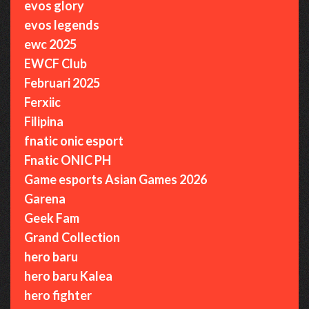
evos glory
evos legends
ewc 2025
EWCF Club
Februari 2025
Ferxiic
Filipina
fnatic onic esport
Fnatic ONIC PH
Game esports Asian Games 2026
Garena
Geek Fam
Grand Collection
hero baru
hero baru Kalea
hero fighter