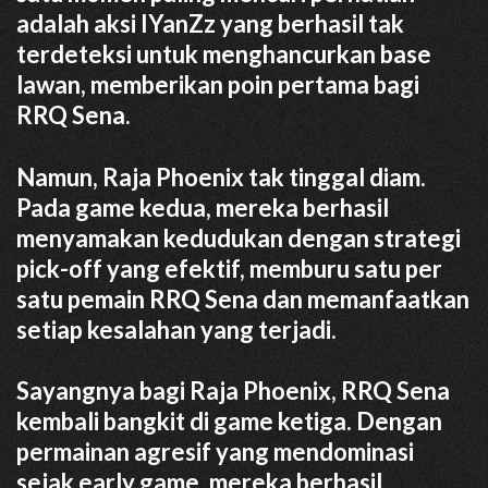
adalah aksi IYanZz yang berhasil tak
terdeteksi untuk menghancurkan base
lawan, memberikan poin pertama bagi
RRQ Sena.
Namun, Raja Phoenix tak tinggal diam.
Pada game kedua, mereka berhasil
menyamakan kedudukan dengan strategi
pick-off yang efektif, memburu satu per
satu pemain RRQ Sena dan memanfaatkan
setiap kesalahan yang terjadi.
Sayangnya bagi Raja Phoenix, RRQ Sena
kembali bangkit di game ketiga. Dengan
permainan agresif yang mendominasi
sejak early game, mereka berhasil