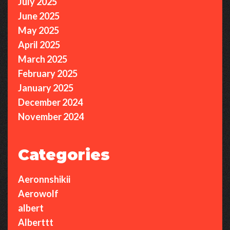
July 2025
June 2025
May 2025
April 2025
March 2025
February 2025
January 2025
December 2024
November 2024
Categories
Aeronnshikii
Aerowolf
albert
Alberttt