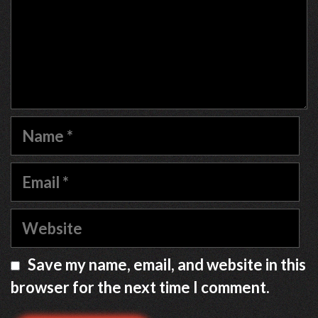
Name
Email
Website
Save my name, email, and website in this
browser for the next time I comment.