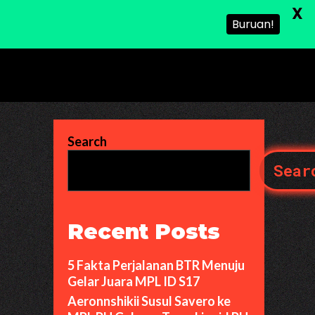
X
Buruan!
Search
Sear
Recent Posts
5 Fakta Perjalanan BTR Menuju
Gelar Juara MPL ID S17
Aeronnshikii Susul Savero ke