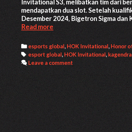
Invitational S3, melibatkan tim dari 
mendapatkan dua slot. Setelah kualifi
Desember 2024, Bigetron Sigma dan K
Profil
Read more
Kagendra,
Raja
Categories
esports global
,
HOK Invitational
,
Honor o
Burung
Tags
esport global
,
HOK Invitational
,
kagendra
yang
Leave a comment
Konsisten
Wakili
Indonesia!