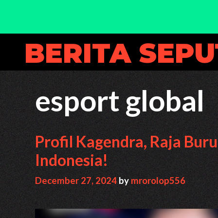
Skip
BERITA SEP
to
content
esport global
Profil Kagendra, Raja Bur
Indonesia!
December 27, 2024
by
mrorolop556