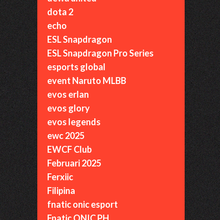
dota 2
echo
ESL Snapdragon
ESL Snapdragon Pro Series
esports global
event Naruto MLBB
evos erlan
evos glory
evos legends
ewc 2025
EWCF Club
Februari 2025
Ferxiic
Filipina
fnatic onic esport
Fnatic ONIC PH