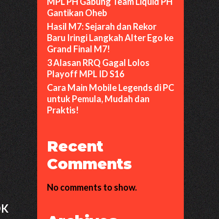
MPL PH Gabung Team Liquid PH
Gantikan Oheb
Hasil M7: Sejarah dan Rekor
Baru Iringi Langkah Alter Ego ke
Grand Final M7!
3 Alasan RRQ Gagal Lolos
Playoff MPL ID S16
Cara Main Mobile Legends di PC
untuk Pemula, Mudah dan
Praktis!
Recent
Comments
No comments to show.
OK