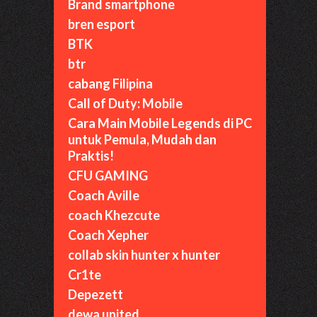
Brand smartphone
bren esport
BTK
btr
cabang Filipina
Call of Duty: Mobile
Cara Main Mobile Legends di PC
untuk Pemula, Mudah dan
Praktis!
CFU GAMING
Coach Aville
coach Khezcute
Coach Xepher
collab skin hunter x hunter
Cr1te
Depezett
dewa united