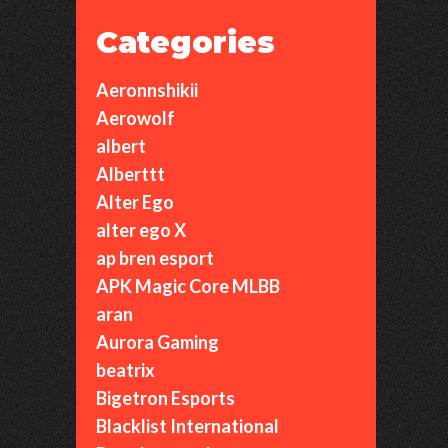
Categories
Aeronnshikii
Aerowolf
albert
Alberttt
Alter Ego
alter ego X
ap bren esport
APK Magic Core MLBB
aran
Aurora Gaming
beatrix
Bigetron Esports
Blacklist International