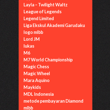
Layla – Twilight Waltz
League of Legends
Legend Limited
Liga Ekskul Akademi Garudaku
logo mlbb
Lord JM
lukas
M6
M7 World Championship
Magic Chess
Magic Wheel
Mara Aquino
Maykids
MDL Indonesia
metode pembayaran Diamond
mlbb