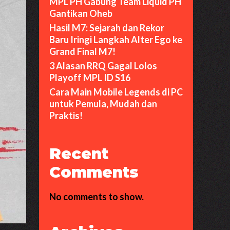
MPL PH Gabung Team Liquid PH
Gantikan Oheb
Hasil M7: Sejarah dan Rekor
Baru Iringi Langkah Alter Ego ke
Grand Final M7!
3 Alasan RRQ Gagal Lolos
Playoff MPL ID S16
Cara Main Mobile Legends di PC
untuk Pemula, Mudah dan
Praktis!
Recent
Comments
No comments to show.