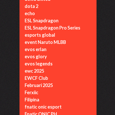
dota 2
echo
ESL Snapdragon
ESL Snapdragon Pro Series
esports global
event Naruto MLBB
evos erlan
evos glory
evos legends
ewc 2025
EWCF Club
Februari 2025
Ferxiic
Filipina
fnatic onic esport
Fnatic ONIC PH