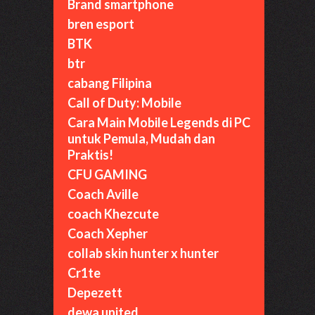
Brand smartphone
bren esport
BTK
btr
cabang Filipina
Call of Duty: Mobile
Cara Main Mobile Legends di PC
untuk Pemula, Mudah dan
Praktis!
CFU GAMING
Coach Aville
coach Khezcute
Coach Xepher
collab skin hunter x hunter
Cr1te
Depezett
dewa united