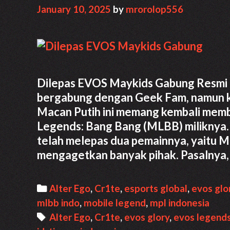
January 10, 2025
by
mrorolop556
Dilepas EVOS Maykids Gabung Resmi d
bergabung dengan Geek Fam, namun ke
Macan Putih ini memang kembali memb
Legends: Bang Bang (MLBB) miliknya
telah melepas dua pemainnya, yaitu Ma
mengagetkan banyak pihak. Pasalnya
Categories
Alter Ego
,
Cr1te
,
esports global
,
evos glo
mlbb indo
,
mobile legend
,
mpl indonesia
Tags
Alter Ego
,
Cr1te
,
evos glory
,
evos legend