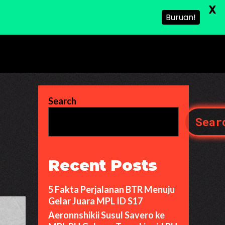
X
Buruan!
Search
Sear
Recent Posts
5 Fakta Perjalanan BTR Menuju
Gelar Juara MPL ID S17
Aeronnshikii Susul Savero ke