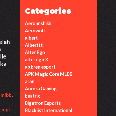
Categories
Aeronnshikii
Aerowolf
albert
elah
Alberttt
m
Alter Ego
ile
alter ego X
eka
ap bren esport
APK Magic Core MLBB
aran
Aurora Gaming
,
mlbb
,
beatrix
Bigetron Esports
,
mpl
Blacklist International