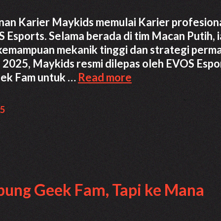
anan Karier Maykids memulai Karier profesion
Esports. Selama berada di tim Macan Putih, i
i kemampuan mekanik tinggi dan strategi perm
 2025, Maykids resmi dilepas oleh EVOS Espo
Maykids:
ek Fam untuk …
Read more
Perjalanan
dari
15
Evos
ke
Geek
Fam
di
bung Geek Fam, Tapi ke Mana
MPL
ID
S15