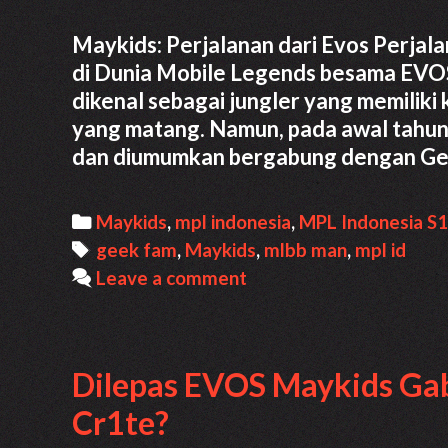
Maykids: Perjalanan dari Evos Perjal
di Dunia Mobile Legends besama EVOS 
dikenal sebagai jungler yang memilik
yang matang. Namun, pada awal tahun
dan diumumkan bergabung dengan Ge
Categories
Maykids
,
mpl indonesia
,
MPL Indonesia S
Tags
geek fam
,
Maykids
,
mlbb man
,
mpl id
Leave a comment
Dilepas EVOS Maykids Ga
Cr1te?