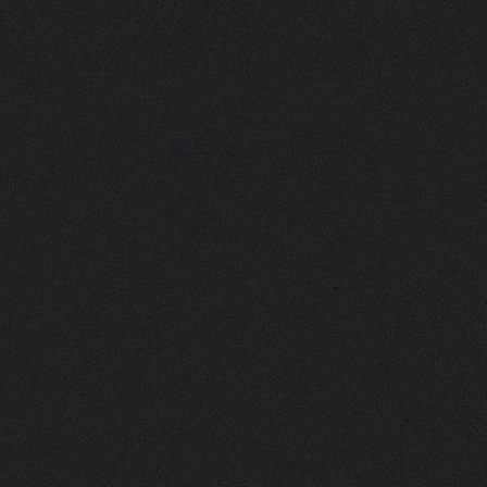
Tapi
ke
Mana
Cr1te?