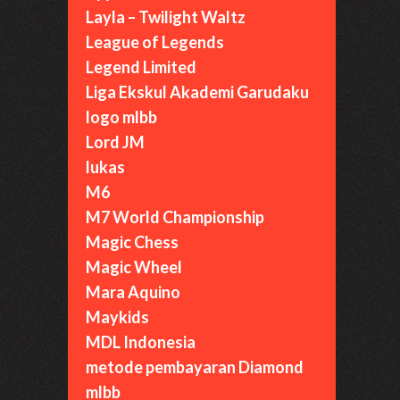
Layla – Twilight Waltz
League of Legends
Legend Limited
Liga Ekskul Akademi Garudaku
logo mlbb
Lord JM
lukas
M6
M7 World Championship
Magic Chess
Magic Wheel
Mara Aquino
Maykids
MDL Indonesia
metode pembayaran Diamond
mlbb