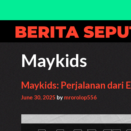
Skip
BERITA SEP
to
content
Maykids
Maykids: Perjalanan dari 
June 30, 2025
by
mrorolop556