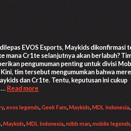
ilepas EVOS Esports, Maykids dikonfirmasi t
 mana Cr1te selanjutnya akan berlabuh? Ti
erikan pengumuman penting untuk divisi Mob
. Kini, tim tersebut mengumumkan bahwa mer
ykids dan Cr1te. Tentu, keputusan ini cukup
Dilepas
, …
Read more
EVOS
Maykids
ry
,
evos legends
,
Geek Fam
,
Maykids
,
MDL Indonesia
Gabung
Geek
s
,
Maykids
,
MDL Indonesia
,
mlbb man
,
mobile legends
Fam,