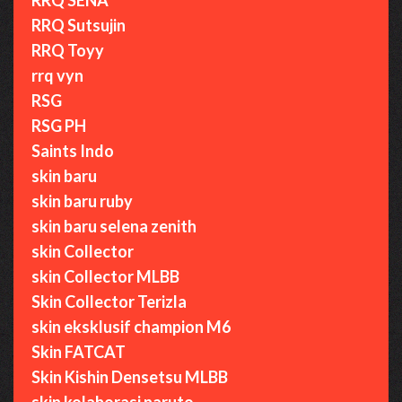
RRQ Sutsujin
RRQ Toyy
rrq vyn
RSG
RSG PH
Saints Indo
skin baru
skin baru ruby
skin baru selena zenith
skin Collector
skin Collector MLBB
Skin Collector Terizla
skin eksklusif champion M6
Skin FATCAT
Skin Kishin Densetsu MLBB
skin kolaborasi naruto