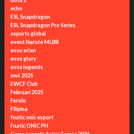
echo
ESL Snapdragon
ESL Snapdragon Pro Series
esports global
event Naruto MLBB
evos erlan
evos glory
evos legends
ewc 2025
EWCF Club
Februari 2025
Ferxiic
Filipina
fnatic onic esport
Fnatic ONIC PH
Game esports Asian Games 2026