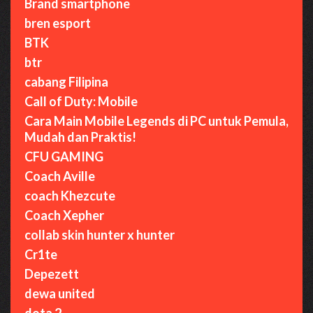
Brand smartphone
bren esport
BTK
btr
cabang Filipina
Call of Duty: Mobile
Cara Main Mobile Legends di PC untuk Pemula,
Mudah dan Praktis!
CFU GAMING
Coach Aville
coach Khezcute
Coach Xepher
collab skin hunter x hunter
Cr1te
Depezett
dewa united
dota 2