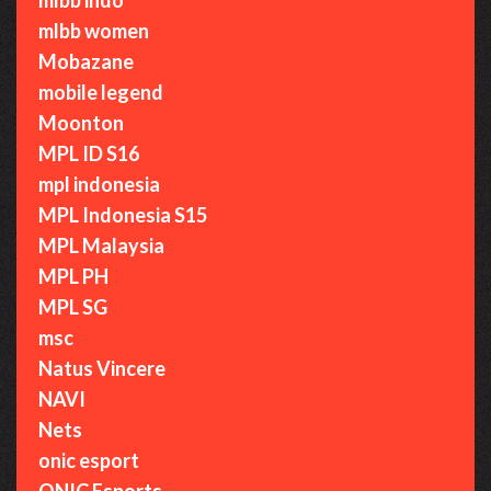
mlbb women
Mobazane
mobile legend
Moonton
MPL ID S16
mpl indonesia
MPL Indonesia S15
MPL Malaysia
MPL PH
MPL SG
msc
Natus Vincere
NAVI
Nets
onic esport
ONIC Esports