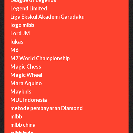
Legend Limited
Liga Ekskul Akademi Garudaku
logo mlbb
Lord JM
lukas
M6
M7 World Championship
Magic Chess
Magic Wheel
Mara Aquino
Maykids
MDL Indonesia
metode pembayaran Diamond
mlbb
mlbb china
mlbb indo