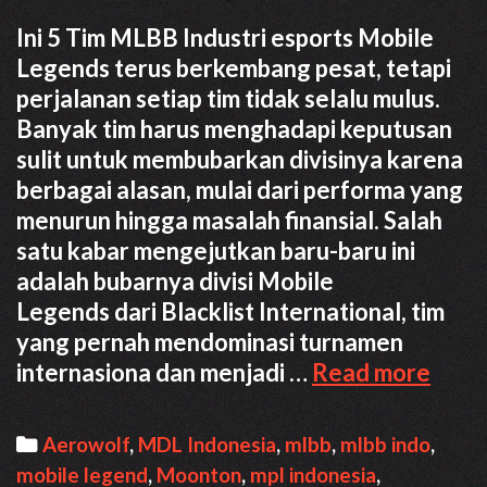
Ini 5 Tim MLBB Industri esports Mobile
Legends terus berkembang pesat, tetapi
perjalanan setiap tim tidak selalu mulus.
Banyak tim harus menghadapi keputusan
sulit untuk membubarkan divisinya karena
berbagai alasan, mulai dari performa yang
menurun hingga masalah finansial. Salah
satu kabar mengejutkan baru-baru ini
adalah bubarnya divisi Mobile
Legends dari Blacklist International, tim
yang pernah mendominasi turnamen
Ini
internasiona dan menjadi …
Read more
5
Tim
Categories
Aerowolf
,
MDL Indonesia
,
mlbb
,
mlbb indo
,
MLB
mobile legend
,
Moonton
,
mpl indonesia
,