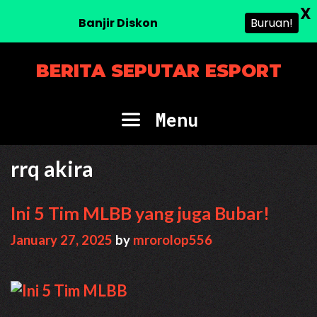
X
Banjir Diskon
Buruan!
Skip
BERITA SEPUTAR ESPORT
to
content
Menu
rrq akira
Ini 5 Tim MLBB yang juga Bubar!
January 27, 2025
by
mrorolop556