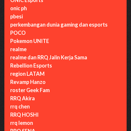
onic ph
pbesi
perkembangan dunia gaming dan esports
POCO
Pokemon UNITE
realme
realme dan RRQ Jalin Kerja Sama
Rebellion Esports
region LATAM
Revamp Hanzo
roster Geek Fam
RRQ Akira
rrq chen
RRQ HOSHI
rrq lemon
RRQ SENA