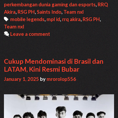
yang
perkembangan dunia gaming dan esports
,
RRQ
juga
Akira
,
RSG PH
,
Saints Indo
,
Team nxl
Buba
Tags
mobile legends
,
mpl id
,
rrq akira
,
RSG PH
,
Team nxl
Leave a comment
Cukup Mendominasi di Brasil dan
LATAM, Kini Resmi Bubar
January 1, 2025
by
mrorolop556