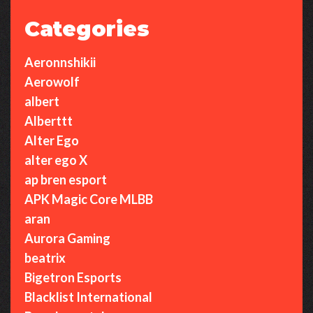
Categories
Aeronnshikii
Aerowolf
albert
Alberttt
Alter Ego
alter ego X
ap bren esport
APK Magic Core MLBB
aran
Aurora Gaming
beatrix
Bigetron Esports
Blacklist International