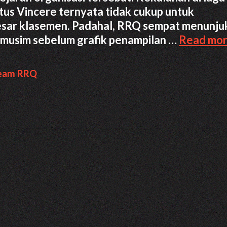
atus Vincere ternyata tidak cukup untuk
esar klasemen. Padahal, RRQ sempat menunju
 musim sebelum grafik penampilan …
Read mo
eam RRQ