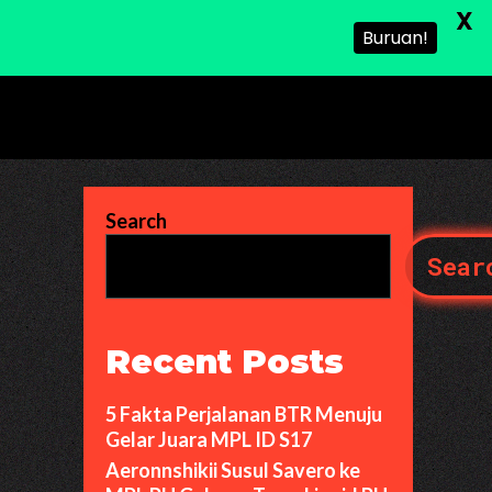
X
Buruan!
Search
Sear
Recent Posts
5 Fakta Perjalanan BTR Menuju
Gelar Juara MPL ID S17
Aeronnshikii Susul Savero ke