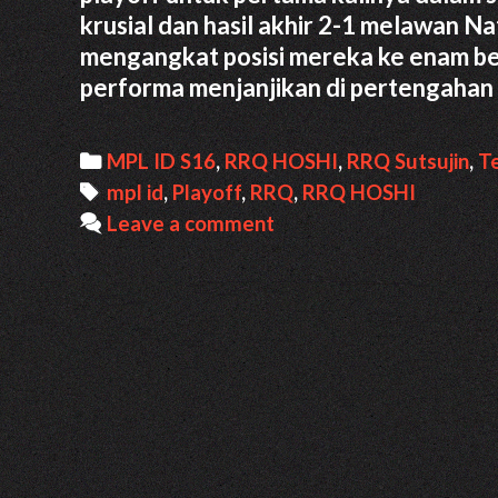
krusial dan hasil akhir 2-1 melawan N
mengangkat posisi mereka ke enam b
performa menjanjikan di pertengahan
Categories
MPL ID S16
,
RRQ HOSHI
,
RRQ Sutsujin
,
T
Tags
mpl id
,
Playoff
,
RRQ
,
RRQ HOSHI
Leave a comment