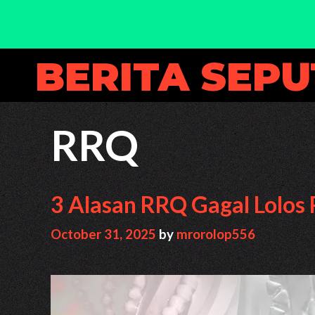
Skip
BERITA SEP
to
content
RRQ
3 Alasan RRQ Gagal Lolos 
October 31, 2025
by
mrorolop556