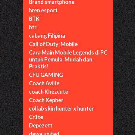
Brand smartphone
bren esport
BTK
btr
cabang Filipina
Call of Duty: Mobile
Cara Main Mobile Legends di PC
untuk Pemula, Mudah dan
Praktis!
CFU GAMING
Coach Aville
coach Khezcute
Coach Xepher
collab skin hunter x hunter
Cr1te
Depezett
dewa united