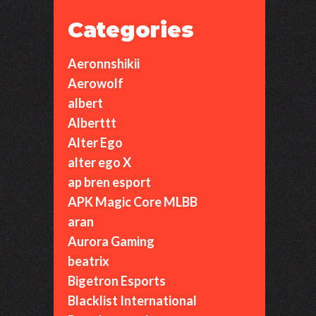
Categories
Aeronnshikii
Aerowolf
albert
Alberttt
Alter Ego
alter ego X
ap bren esport
APK Magic Core MLBB
aran
Aurora Gaming
beatrix
Bigetron Esports
Blacklist International