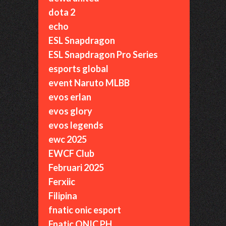
dota 2
echo
ESL Snapdragon
ESL Snapdragon Pro Series
esports global
event Naruto MLBB
evos erlan
evos glory
evos legends
ewc 2025
EWCF Club
Februari 2025
Ferxiic
Filipina
fnatic onic esport
Fnatic ONIC PH