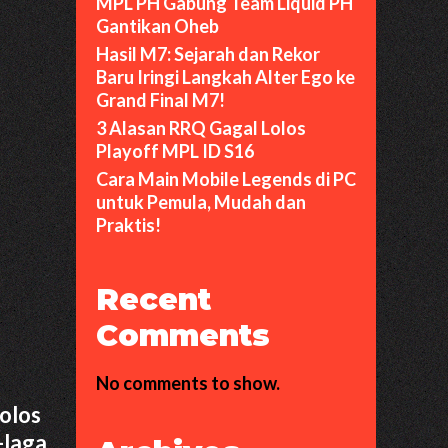
MPL PH Gabung Team Liquid PH
Gantikan Oheb
Hasil M7: Sejarah dan Rekor
Baru Iringi Langkah Alter Ego ke
Grand Final M7!
3 Alasan RRQ Gagal Lolos
Playoff MPL ID S16
Cara Main Mobile Legends di PC
untuk Pemula, Mudah dan
Praktis!
Recent
Comments
No comments to show.
olos
-laga