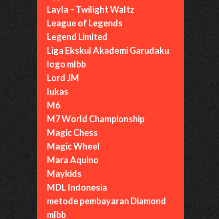
Layla – Twilight Waltz
League of Legends
Legend Limited
Liga Ekskul Akademi Garudaku
logo mlbb
Lord JM
lukas
M6
M7 World Championship
Magic Chess
Magic Wheel
Mara Aquino
Maykids
MDL Indonesia
metode pembayaran Diamond
mlbb